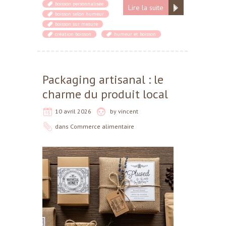
boisson personnalisée
Lire la suite
boisson selon humeur
boisson sur mesure
création boisson
humeur et boisson
Packaging artisanal : le
charme du produit local
10 avril 2026
by
vincent
dans
Commerce alimentaire