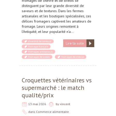
fromages de chèvre et de brebis se
distinguent par leur grande diversité de
saveurs et de textures. Dans les fermes
artisanales et les boutiques spécialisées, ces
délices fromagers captivent les amateurs de
fromage. Leurs origines remontent à
l’Antiquité, et leur popularité n’a…
diversité de saveurs
Lire la suite
fromage français
fromages artisanaux
fromages de brebis
fromages de chèvre
Croquettes vétérinaires vs
supermarché : le match
qualité/prix
13 mai 2026
by
vincent
dans
Commerce alimentaire