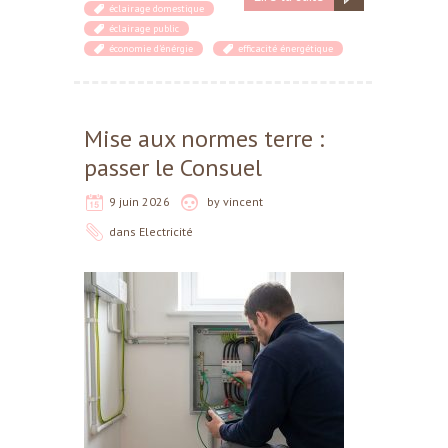
éclairage domestique
éclairage public
économie d'énérgie
efficacité énergétique
Mise aux normes terre :
passer le Consuel
9 juin 2026
by
vincent
dans
Electricité