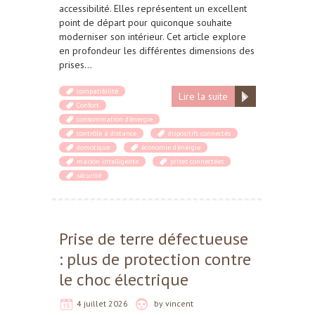
accessibilité. Elles représentent un excellent
point de départ pour quiconque souhaite
moderniser son intérieur. Cet article explore
en profondeur les différentes dimensions des
prises…
compatibilité
Lire la suite
Confort
consommation d'énergie
contrôle à distance
dispositifs connectés
domotique
économie d'énérgie
maison intelligente
prises connectées
sécurité
Prise de terre défectueuse
: plus de protection contre
le choc électrique
4 juillet 2026
by
vincent