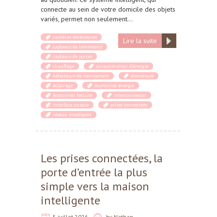
connecte au sein de votre domicile des objets
variés, permet non seulement…
caméras extérieures
Lire la suite
capteurs de luminosité
capteurs de portes
chauffage
consommation d'énergie
détecteurs de mouvement
domotique
éclairage
économies énergie
économies facture
interconnexion
interface unique
prises connectées
réseau intelligent
Les prises connectées, la
porte d’entrée la plus
simple vers la maison
intelligente
5 juillet 2026
by
Nathan