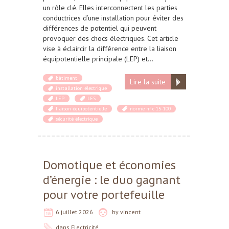
un rôle clé. Elles interconnectent les parties
conductrices d’une installation pour éviter des
différences de potentiel qui peuvent
provoquer des chocs électriques. Cet article
vise à éclaircir la différence entre la liaison
équipotentielle principale (LEP) et…
bâtiment
Lire la suite
installation électrique
LEP
LES
liaison équipotentielle
norme nf c 15-100
sécurité électrique
Domotique et économies
d’énergie : le duo gagnant
pour votre portefeuille
6 juillet 2026
by
vincent
dans
Electricité