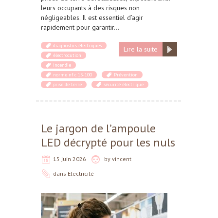
leurs occupants à des risques non
négligeables. Il est essentiel d’agir
rapidement pour garantir…
diagnostics électriques
Lire la suite
électrocution
incendie
norme nf c 15-100
Prévention
prise de terre
sécurité électrique
Le jargon de l’ampoule
LED décrypté pour les nuls
15 juin 2026
by
vincent
dans
Electricité