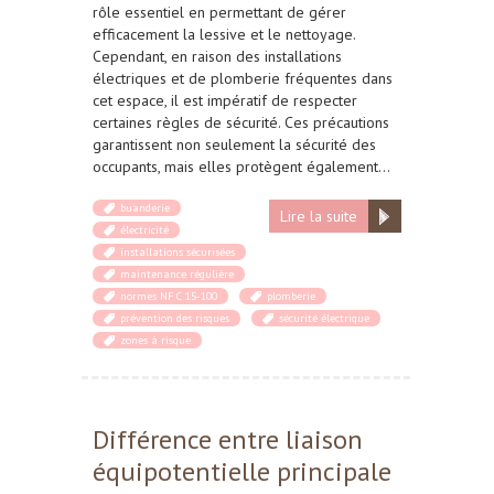
rôle essentiel en permettant de gérer
efficacement la lessive et le nettoyage.
Cependant, en raison des installations
électriques et de plomberie fréquentes dans
cet espace, il est impératif de respecter
certaines règles de sécurité. Ces précautions
garantissent non seulement la sécurité des
occupants, mais elles protègent également…
buanderie
Lire la suite
électricité
installations sécurisées
maintenance régulière
normes NF C 15-100
plomberie
prévention des risques
sécurité électrique
zones à risque
Différence entre liaison
équipotentielle principale