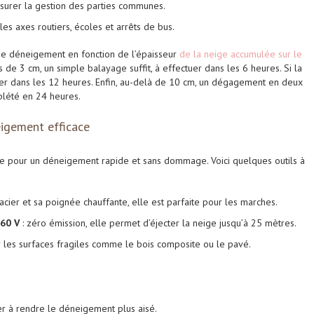
assurer la gestion des parties communes.
 les axes routiers, écoles et arrêts de bus.
 de déneigement en fonction de l’épaisseur
de la neige accumulée sur le
ns de
3 cm
, un simple balayage suffit, à effectuer dans les
6 heures
. Si la
er
dans les
12 heures
. Enfin, au-delà de
10 cm
, un
dégagement en deux
mplété en
24 heures
.
igement efficace
e pour un déneigement rapide et sans dommage. Voici quelques outils à
acier et sa poignée chauffante, elle est parfaite pour les marches.
 60 V
: zéro émission, elle permet d’éjecter la neige jusqu’à 25 mètres.
r les surfaces fragiles comme le bois composite ou le pavé.
der à rendre le déneigement plus aisé.