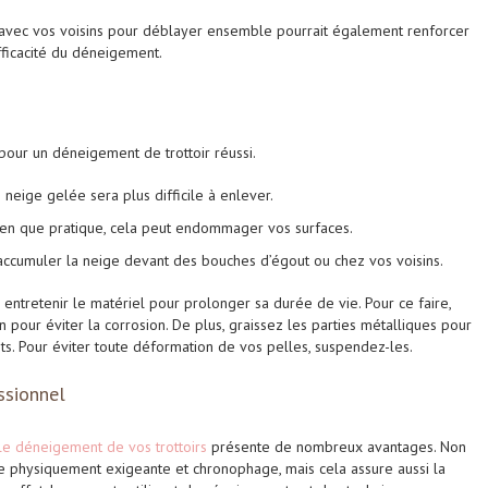
s avec vos voisins pour déblayer ensemble pourrait également renforcer
fficacité du déneigement.
pour un déneigement de trottoir réussi.
 neige gelée sera plus difficile à enlever.
ien que pratique, cela peut endommager vos surfaces.
accumuler la neige devant des bouches d’égout ou chez vos voisins.
 entretenir le matériel pour prolonger sa durée de vie. Pour ce faire,
on pour éviter la corrosion. De plus, graissez l
es parties métalliques
pour
ts. Pour éviter toute déformation de vos pelles, suspendez-les.
ssionnel
le déneigement de vos trottoirs
présente de nombreux avantages. Non
 physiquement exigeante et chronophage, mais cela assure aussi la