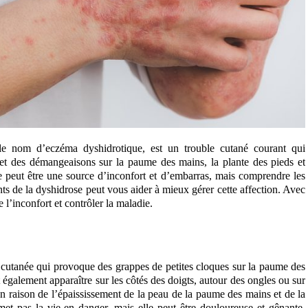
le nom d’eczéma dyshidrotique, est un trouble cutané courant qui
t des démangeaisons sur la paume des mains, la plante des pieds et
le peut être une source d’inconfort et d’embarras, mais comprendre les
nts de la dyshidrose peut vous aider à mieux gérer cette affection. Avec
 l’inconfort et contrôler la maladie.
 cutanée qui provoque des grappes de petites cloques sur la paume des
t également apparaître sur les côtés des doigts, autour des ongles ou sur
 en raison de l’épaississement de la peau de la paume des mains et de la
et pas la vie en danger, mais elle peut être douloureuse et gênante,