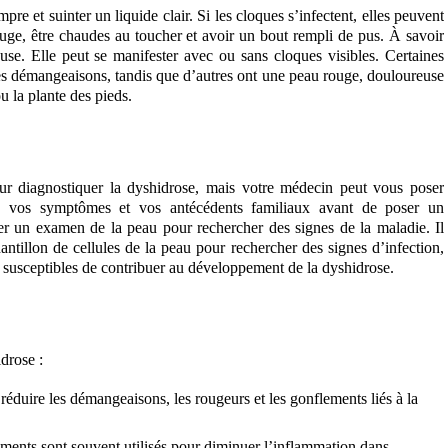
e et suinter un liquide clair. Si les cloques s’infectent, elles peuvent
ouge, être chaudes au toucher et avoir un bout rempli de pus. À savoir
use. Elle peut se manifester avec ou sans cloques visibles. Certaines
es démangeaisons, tandis que d’autres ont une peau rouge, douloureuse
u la plante des pieds.
pour diagnostiquer la dyshidrose, mais votre médecin peut vous poser
é, vos symptômes et vos antécédents familiaux avant de poser un
uer un examen de la peau pour rechercher des signes de la maladie. Il
ntillon de cellules de la peau pour rechercher des signes d’infection,
 susceptibles de contribuer au développement de la dyshidrose.
drose :
 réduire les démangeaisons, les rougeurs et les gonflements liés à la
aments sont souvent utilisés pour diminuer l’inflammation dans