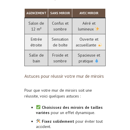
AGENCEMENT
SANS MIROIR
AVEC MIROIR
Salon de
Confus et
Aéré et
12 m²
sombre
lumineux
Entrée
Sensation
Ouverte et
étroite
de boîte
accueillante
Salle de
Froide et
Spacieuse et
bain
sombre
pratique
Astuces pour réussir votre mur de miroirs
Pour que votre mur de miroirs soit une
réussite, voici quelques astuces :
Choisissez des miroirs de tailles
variées
pour un effet dynamique.
Fixez solidement
pour éviter tout
accident.