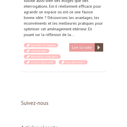
suscite aussi bien des éloges que des
interrogations. Est-il réellement efficace pour
agrandir un espace ou est-ce une fausse
bonne idée ? Découvrons les avantages, les
inconvénients et les meilleures pratiques pour
optimiser cet aménagement intérieur. En
jouant sur la réflexion de la…
agrandir un espace
Lire la suite
astuces déco
décoration intérieure
miroirs décoratifs
mur de miroirs
Suivez-nous