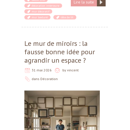
Lire la suite
décoration intérieure
mur décoratif
mur texturé
tête de lit
Le mur de miroirs : la
fausse bonne idée pour
agrandir un espace ?
31 mai 2026
by
vincent
dans
Décoration