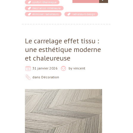
confort thermique
décoration intérieure
éliminer radiateurs
radiateurs design
Le carrelage effet tissu :
une esthétique moderne
et chaleureuse
31 janvier 2026
by
vincent
dans
Décoration