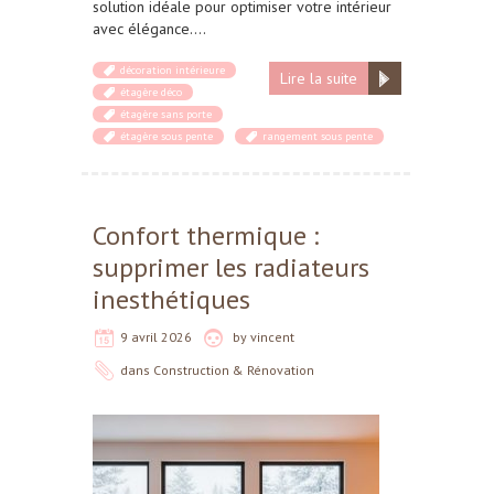
solution idéale pour optimiser votre intérieur
avec élégance….
décoration intérieure
Lire la suite
étagère déco
étagère sans porte
étagère sous pente
rangement sous pente
Confort thermique :
supprimer les radiateurs
inesthétiques
9 avril 2026
by
vincent
dans
Construction & Rénovation