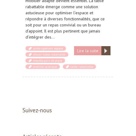
mobilier adapté devient essentiel. La table
rabattable émerge comme une solution
astucieuse pour optimiser l’espace et
répondre à diverses fonctionnalités, que ce
soit pour un repas convivial ou un bureau
d’appoint. Il est plus pertinent que jamais
d’intégrer des…
aménagement espace
Lire la suite
choisir table rabattable
meuble gain de place
mobilier pratique
table rabattable
Suivez-nous