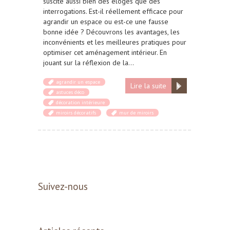
suscite aussi bien des éloges que des
interrogations. Est-il réellement efficace pour
agrandir un espace ou est-ce une fausse
bonne idée ? Découvrons les avantages, les
inconvénients et les meilleures pratiques pour
optimiser cet aménagement intérieur. En
jouant sur la réflexion de la…
agrandir un espace
Lire la suite
astuces déco
décoration intérieure
miroirs décoratifs
mur de miroirs
Suivez-nous