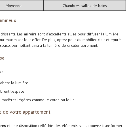
Moyenne
Chambres, salles de bains
lumineux
chissants. Les
miroirs
sont d’excellents alliés pour diffuser la lumière.
ur maximiser leur effet. De plus, optez pour du mobilier clair et épuré,
space, permettant ainsi à la lumière de circuler librement.
use
 :
orbent la lumière
mbrent l’espace
es matières légères comme le coton ou le lin
e de votre appartement
ires
et une disposition réfléchie des éléments, vous pouvez transformer