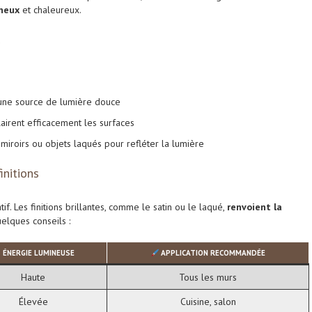
neux
et chaleureux.
s
 une source de lumière douce
lairent efficacement les surfaces
 miroirs ou objets laqués pour refléter la lumière
initions
if. Les finitions brillantes, comme le satin ou le laqué,
renvoient la
elques conseils :
ÉNERGIE LUMINEUSE
APPLICATION RECOMMANDÉE
Haute
Tous les murs
Élevée
Cuisine, salon