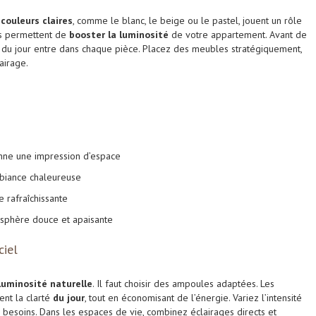
s
couleurs claires
, comme le blanc, le beige ou le pastel, jouent un rôle
tes permettent de
booster la luminosité
de votre appartement. Avant de
du jour entre dans chaque pièce. Placez des meubles stratégiquement,
airage.
onne une impression d’espace
biance chaleureuse
e rafraîchissante
sphère douce et apaisante
ciel
luminosité naturelle
. Il faut choisir des ampoules adaptées. Les
nt la clarté
du jour
, tout en économisant de l’énergie. Variez l’intensité
 besoins. Dans les espaces de vie, combinez éclairages directs et