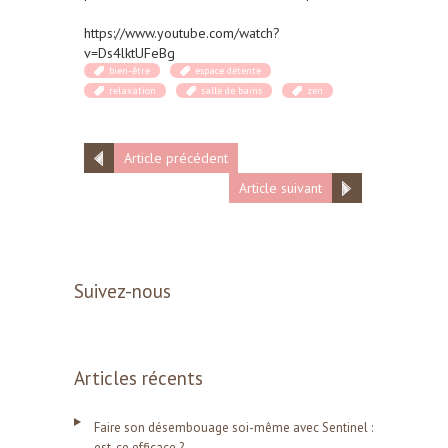
https://www.youtube.com/watch?
v=Ds4lktUFeBg
bien-être
espace détente
relaxation
salle de bains
zen
Article précédent
Article suivant
Suivez-nous
Articles récents
Faire son désembouage soi-même avec Sentinel :
est-ce efficace ?