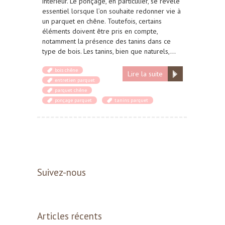
intérieur. Le ponçage, en particulier, se révèle
essentiel lorsque l’on souhaite redonner vie à
un parquet en chêne. Toutefois, certains
éléments doivent être pris en compte,
notamment la présence des tanins dans ce
type de bois. Les tanins, bien que naturels,…
bois chêne
Lire la suite
entretien parquet
parquet chêne
ponçage parquet
tanins parquet
Suivez-nous
Articles récents