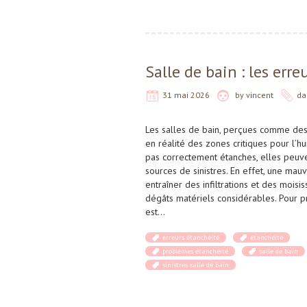
Salle de bain : les err
31 mai 2026
by
vincent
da
Les salles de bain, perçues comme des
en réalité des zones critiques pour l’hu
pas correctement étanches, elles peuv
sources de sinistres. En effet, une mau
entraîner des infiltrations et des mois
dégâts matériels considérables. Pour p
est…
erreurs étanchéité
étanchéité
problèmes étanchéité
salle de bain
sinistres salle de bain