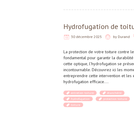
Hydrofugation de toitu
30 décembre 2025
by
Durand
La protection de votre toiture contre l
fondamental pour garantir la durabilité
cette optique, l’hydrofugation se prés
incontournable. Découvrez ici les mom
entreprendre cette intervention et les
hydrofugation efficace….
entretien toiture
étanchéité
hydrofugation
protection toiture
toiture