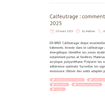
Calfeutrage : comment 
2025
20 mars 2025
by
Nathan
d
EN BREF Calfeutrage: étape essentielle
bâtiments. Investir dans le calfeutrag
énergétique. Identifier les zones straté
notamment portes et fenêtres. Matériaux
acrylique, polyuréthane. Préparer les 
adhérence optimale. Surveiller les sig
moisissure. Utiliser des outils adaptés
amélioration de l'habitat
calfeutrage
étanchéité
maintenance maison
maison