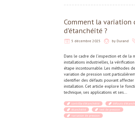
Comment la variation d
d’étanchéité ?
5 décembre 2025
by
Durand
Dans le cadre de l’inspection et de la
installations industrielles, la vérificati
étape incontournable. Les méthodes de 
variation de pression sont particulière
identifier des défauts pouvant affecte
installation. Cet article explore le fon
technique, ses applications et ses…
contrôle d’étanchéité
défauts d’étanch
étanchéité
test de pression
variation de pression