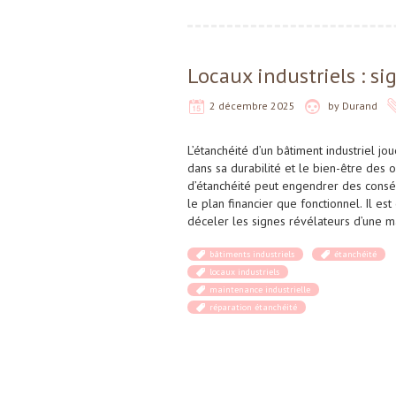
Locaux industriels : si
2 décembre 2025
by
Durand
L’étanchéité d’un bâtiment industriel j
dans sa durabilité et le bien-être des 
d’étanchéité peut engendrer des consé
le plan financier que fonctionnel. Il es
déceler les signes révélateurs d’une 
bâtiments industriels
étanchéité
locaux industriels
maintenance industrielle
réparation étanchéité