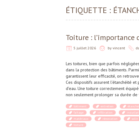
ÉTIQUETTE :
ÉTANC
Toiture : l’importance 
5 juillet 2026
by
vincent
d
Les toitures, bien que parfois négligées
dans la protection des bâtiments. Parmi
garantissent leur efficacité, on retrouve
Ces dispositifs assurent l’étanchéité et 
d’eau. Une toiture correctement équip
non seulement prolonger sa durée de 
bâtiment
entretien
étanché
faîtage
infiltration
installat
matériaux
rénovation
solin
toiture