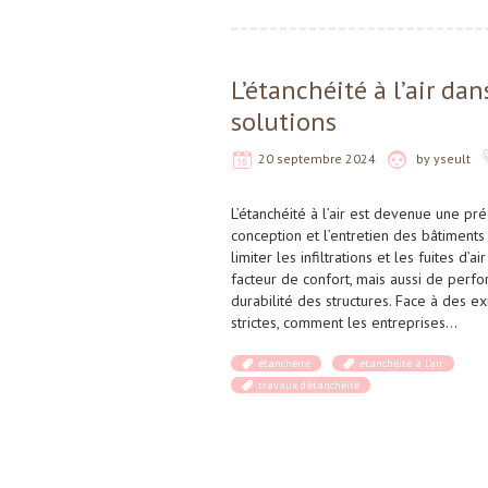
L’étanchéité à l’air da
solutions
20 septembre 2024
by
yseult
L’étanchéité à l’air est devenue une pr
conception et l’entretien des bâtiments 
limiter les infiltrations et les fuites d’
facteur de confort, mais aussi de perf
durabilité des structures. Face à des e
strictes, comment les entreprises…
étanchéité
étanchéité à l'air
travaux d'étanchéité