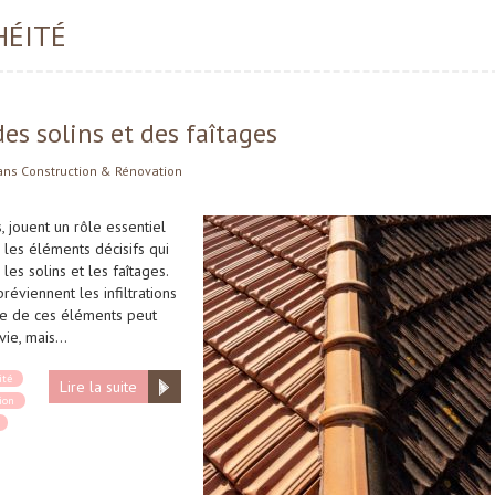
HÉITÉ
des solins et des faîtages
ans
Construction & Rénovation
, jouent un rôle essentiel
 les éléments décisifs qui
 les solins et les faîtages.
préviennent les infiltrations
ée de ces éléments peut
vie, mais…
ité
Lire la suite
ion