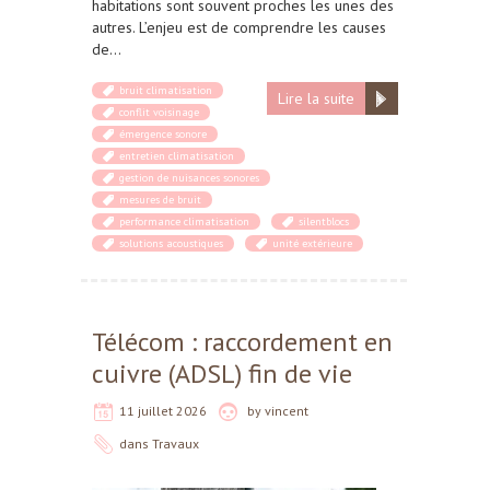
habitations sont souvent proches les unes des
autres. L’enjeu est de comprendre les causes
de…
bruit climatisation
Lire la suite
conflit voisinage
émergence sonore
entretien climatisation
gestion de nuisances sonores
mesures de bruit
performance climatisation
silentblocs
solutions acoustiques
unité extérieure
Télécom : raccordement en
cuivre (ADSL) fin de vie
11 juillet 2026
by
vincent
dans
Travaux