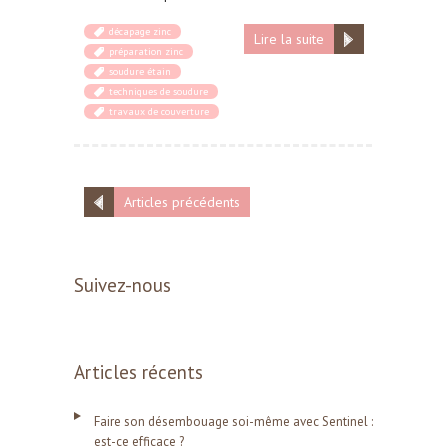
décapage zinc
Lire la suite
préparation zinc
soudure étain
techniques de soudure
travaux de couverture
Articles précédents
Suivez-nous
Articles récents
Faire son désembouage soi-même avec Sentinel :
est-ce efficace ?