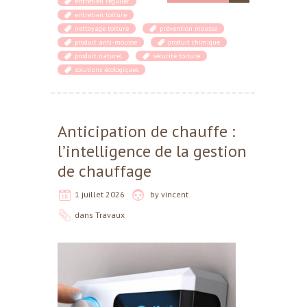
entretien régulier
entretien toiture
nettoyage toiture
prévention mousse
produit anti-mousse
produit chimique
produit naturel
sécurité toiture
solutions écologiques
Anticipation de chauffe :
l’intelligence de la gestion
de chauffage
1 juillet 2026
by
vincent
dans
Travaux