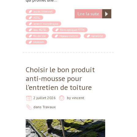
qui promet une…
accès Internet
Lire la suite
ADSL
avenir numérique
box 4G/5G
fibre optique FTTH
fin de vie
réseau cuivre
satellite
télécom
Choisir le bon produit
anti-mousse pour
l’entretien de toiture
2 juillet 2026
by
vincent
dans
Travaux