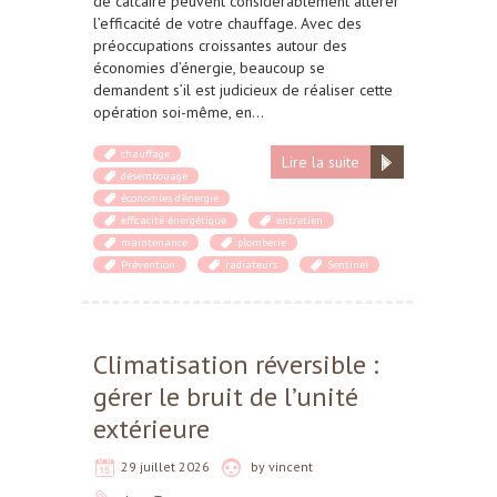
de calcaire peuvent considérablement altérer
l’efficacité de votre chauffage. Avec des
préoccupations croissantes autour des
économies d’énergie, beaucoup se
demandent s’il est judicieux de réaliser cette
opération soi-même, en…
chauffage
Lire la suite
désembouage
économies d'énergie
efficacité énergétique
entretien
maintenance
plomberie
Prévention
radiateurs
Sentinel
Climatisation réversible :
gérer le bruit de l’unité
extérieure
29 juillet 2026
by
vincent