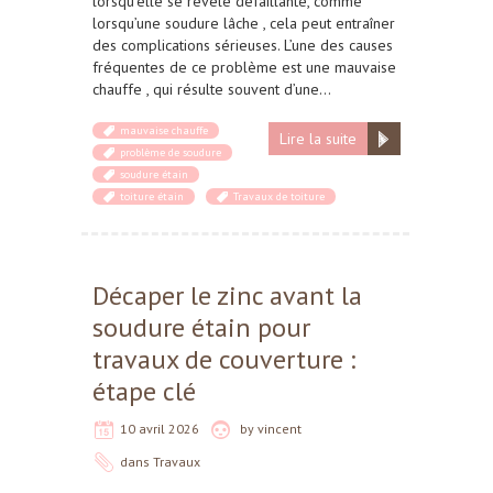
lorsqu’elle se révèle défaillante, comme
lorsqu’une soudure lâche , cela peut entraîner
des complications sérieuses. L’une des causes
fréquentes de ce problème est une mauvaise
chauffe , qui résulte souvent d’une…
mauvaise chauffe
Lire la suite
problème de soudure
soudure étain
toiture étain
Travaux de toiture
Décaper le zinc avant la
soudure étain pour
travaux de couverture :
étape clé
10 avril 2026
by
vincent
dans
Travaux