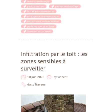
économies d'énergie
géolocalisation
gestion de chauffage
installation thermostat
intelligence thermostatique
optimisation consommation
performances chauffage
thermostat connecté
Infiltration par le toit : les
zones sensibles à
surveiller
10 juin 2026
by
vincent
dans
Travaux