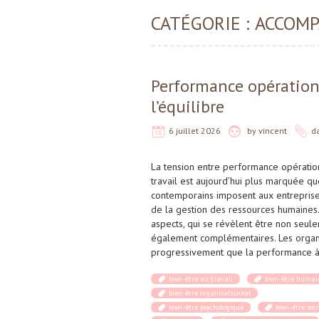
CATÉGORIE :
ACCOM
Performance opérationne
l’équilibre
6 juillet 2026
by
vincent
d
La tension entre performance opération
travail est aujourd’hui plus marquée qu
contemporains imposent aux entreprise
de la gestion des ressources humaines. 
aspects, qui se révèlent être non seul
également complémentaires. Les organ
progressivement que la performance 
bien-être au travail
bien-être humai
bien-être organisationnel
bien-être psychologique
bien-être soci