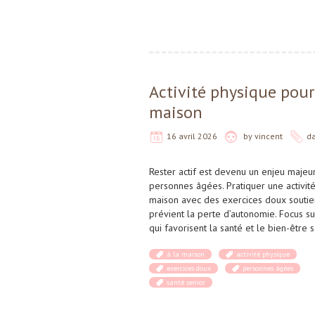
Activité physique pour
maison
16 avril 2026
by
vincent
d
Rester actif est devenu un enjeu majeur
personnes âgées. Pratiquer une activité
maison avec des exercices doux soutient
prévient la perte d’autonomie. Focus 
qui favorisent la santé et le bien-être 
à la maison
activité physique
exercices doux
personnes âgées
santé senior