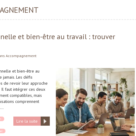
PAGNEMENT
lle et bien-être au travail : trouver
ans
Accompagnement
nelle et bien-être au
e jamais. Les défis
s de revoir leur approche
Il faut intégrer ces deux
ement compatibles, mais
isations comprennent
à…
n
Lire la suite
al