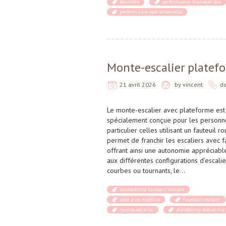
équilibre
performance managériale
performance opérationnelle
Monte-escalier platefo
21 avril 2026
by
vincent
d
Le monte-escalier avec plateforme est
spécialement conçue pour les personne
particulier celles utilisant un fauteuil 
permet de franchir les escaliers avec fac
offrant ainsi une autonomie appréciabl
aux différentes configurations d’escaliers
courbes ou tournants, le…
accessibilité fauteuil roulant
aide à la mobilité
Fauteuil roulant
monte-escalier
plateforme élévatrice