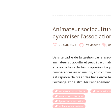
Animateur sociocultur
dynamiser l’associatio
20 avril 2026
by
vincent
d
Dans le cadre de la gestion d’une assoc
animateur socioculturel peut être un a
et enrichir les activités proposées. Ce 
compétences en animation, en communic
est capable de créer des liens entre l
l’échange et de stimuler l’engagement 
animateur socioculturel
animation so
association culturelle
dynamiser association
embauche animateur