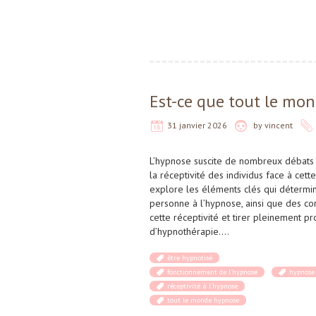
Est-ce que tout le mon
31 janvier 2026
by
vincent
L’hypnose suscite de nombreux débats q
la réceptivité des individus face à cette
explore les éléments clés qui détermine
personne à l’hypnose, ainsi que des c
cette réceptivité et tirer pleinement pr
d’hypnothérapie….
être hypnotisé
fonctionnement de l'hypnose
hypnose
réceptivité à l'hypnose
tout le monde hypnose