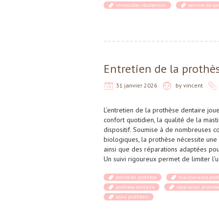
immeubles résidentiels
services de co
Entretien de la prothè
31 janvier 2026
by
vincent
L’entretien de la prothèse dentaire jou
confort quotidien, la qualité de la masti
dispositif. Soumise à de nombreuses c
biologiques, la prothèse nécessite une
ainsi que des réparations adaptées pou
Un suivi rigoureux permet de limiter l’u
entretien prothèse
maintenance prot
prothèse dentaire
réparation prothès
soins prothèses