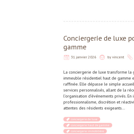
Conciergerie de luxe p
gamme
31 janvier 2026
by
vincent
La conciergerie de luxe transforme la 
immeuble résidentiel haut de gamme e
raffinée. Elle dépasse le simple accueil
services personnalisés, allant de la réc
l’organisation d’événements privés. En 
professionnalisme, discrétion et réactiv
attentes des résidents exigeants…
conciergerie de luxe
conciergerie haut de gamme
conciergerie immobilière