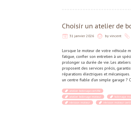
Choisir un atelier de b
31 janvier 2026
by
vincent
Lorsque le moteur de votre véhicule m
fatigue, confier son entretien à un spé
prolonger sa durée de vie. Les ateliers
proposent des services précis, garantis
réparations électriques et mécaniques.
un centre fiable d’un simple garage ? C
atelier bobinage certifié
atelier bobinage moteur
bobinage mo
révision moteur
révision moteur certi