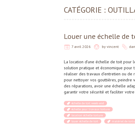
CATÉGORIE :
OUTILL
Louer une échelle de t
7 avril 2026
by
vincent
da
La location d’une échelle de toit pour
solution pratique et économique pour t
réaliser des travaux d’entretien ou de 
pour nettoyer vos gouttières, peindre 
des réparations, avoir une échelle ada
garantir votre sécurité et faciliter votre
échelle de toit week-end
échelle pour travaux toiture
location échelle toiture
louer échelle de toit
matériel de toitu