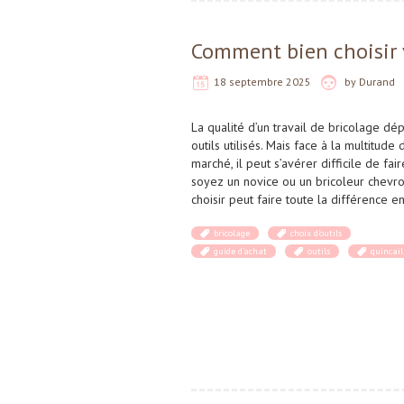
Comment bien choisir v
18 septembre 2025
by
Durand
La qualité d’un travail de bricolage d
outils utilisés. Mais face à la multitude
marché, il peut s’avérer difficile de fa
soyez un novice ou un bricoleur chevron
choisir peut faire toute la différence 
bricolage
choix d'outils
guide d’achat
outils
quincail