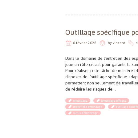
Outillage spécifique 
6 février 2026
by
vincent
d
Dans le domaine de l’entretien des es
joue un rôle crucial pour garantir la san
Pour réaliser cette tâche de manière eff
disposer de l’outillage spécifique adap
permettent non seulement de travailler
de réduire les risques de…
émondage
émondage efficace
matériel d'émondage
outillage spécif
outils d'émondage