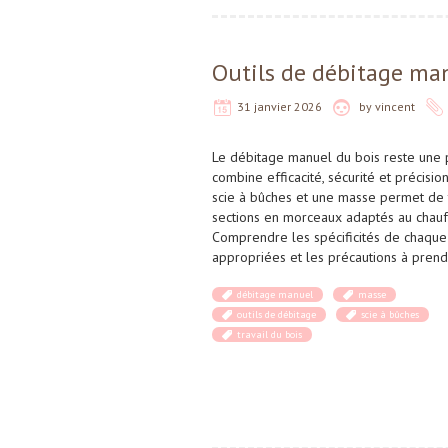
Outils de débitage man
31 janvier 2026
by
vincent
Le débitage manuel du bois reste une p
combine efficacité, sécurité et précisio
scie à bûches et une masse permet de
sections en morceaux adaptés au chauff
Comprendre les spécificités de chaque o
appropriées et les précautions à pren
débitage manuel
masse
outils de débitage
scie à bûches
travail du bois