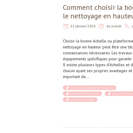
Comment choisir la bo
le nettoyage en hauteu
11 janvier 2024
by
yseult
Choisir la bonne échelle ou plateforme
nettoyage en hauteur peut être une tâch
connaissances nécessaires. Les travaux
équipements spécifiques pour garantir l
Il existe plusieurs types d’échelles et 
chacun ayant ses propres avantages et i
important de…
formation plateforme élévatrice
plateforme élévatrice
travail en hau
utilisation echelle