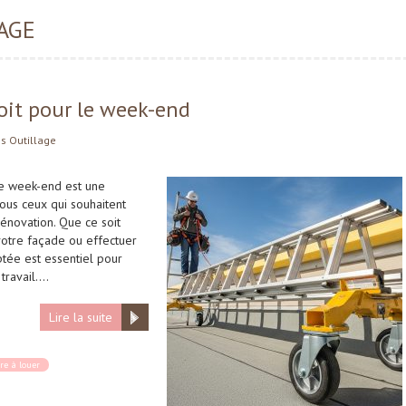
AGE
oit pour le week-end
ns
Outillage
 le week-end est une
ous ceux qui souhaitent
rénovation. Que ce soit
votre façade ou effectuer
ptée est essentiel pour
 travail….
Lire la suite
re à louer