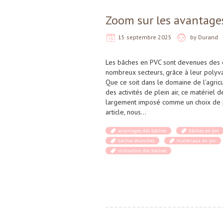
Zoom sur les avantage
15 septembre 2025
by
Durand
Les bâches en PVC sont devenues des o
nombreux secteurs, grâce à leur polyval
Que ce soit dans le domaine de l’agricu
des activités de plein air, ce matériel d
largement imposé comme un choix de p
article, nous…
avantages des bâches
bâches en pvc
bâches étanches
matériaux en pvc
utilisation des bâches