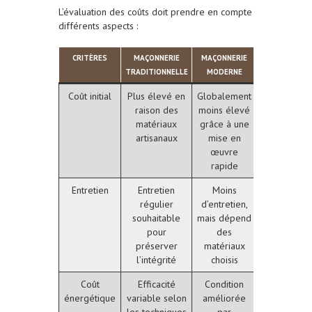
L’évaluation des coûts doit prendre en compte
différents aspects :
CRITÈRES
MAÇONNERIE
MAÇONNERIE
TRADITIONNELLE
MODERNE
Coût initial
Plus élevé en
Globalement
raison des
moins élevé
matériaux
grâce à une
artisanaux
mise en
œuvre
rapide
Entretien
Entretien
Moins
régulier
d’entretien,
souhaitable
mais dépend
pour
des
préserver
matériaux
l’intégrité
choisis
Coût
Efficacité
Condition
énergétique
variable selon
améliorée
les techniques
par