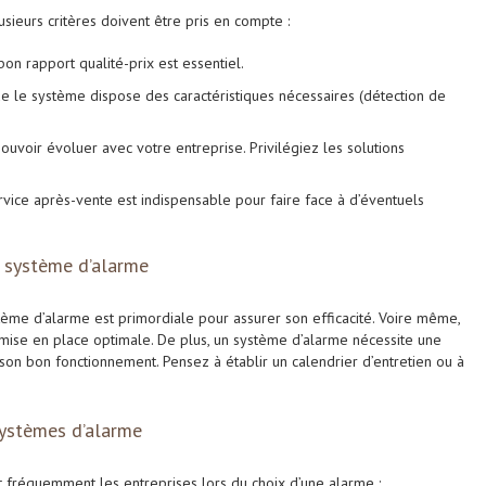
sieurs critères doivent être pris en compte :
on rapport qualité-prix est essentiel.
ue le système dispose des caractéristiques nécessaires (détection de
pouvoir évoluer avec votre entreprise. Privilégiez les solutions
rvice après-vente est indispensable pour faire face à d’éventuels
u système d’alarme
tème d’alarme est primordiale pour assurer son efficacité. Voire même,
ise en place optimale. De plus, un système d’alarme nécessite une
son bon fonctionnement. Pensez à établir un calendrier d’entretien ou à
systèmes d’alarme
 fréquemment les entreprises lors du choix d’une alarme :