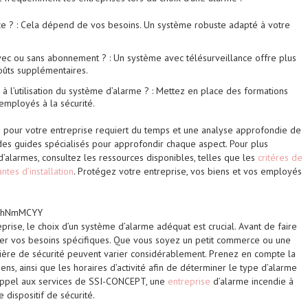
ace ? : Cela dépend de vos besoins. Un système robuste adapté à votre
avec ou sans abonnement ? : Un système avec télésurveillance offre plus
oûts supplémentaires.
’utilisation du système d’alarme ? : Mettez en place des formations
 employés à la sécurité.
te pour votre entreprise requiert du temps et une analyse approfondie de
 des guides spécialisés pour approfondir chaque aspect. Pour plus
 d’alarmes, consultez les ressources disponibles, telles que les
critéres de
ntes d’installation
. Protégez votre entreprise, vos biens et vos employés
tKhNmMCYY
rise, le choix d’un système d’alarme adéquat est crucial. Avant de faire
lyser vos besoins spécifiques. Que vous soyez un petit commerce ou une
tière de sécurité peuvent varier considérablement. Prenez en compte la
iens, ainsi que les horaires d’activité afin de déterminer le type d’alarme
s appel aux services de SSI-CONCEPT, une
entreprise
d’alarme incendie à
e dispositif de sécurité.