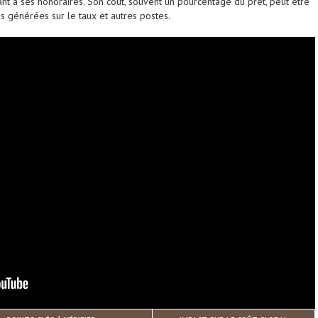
uant à ses honoraires. Son coût, souvent un pourcentage du prêt, peut être
générées sur le taux et autres postes.