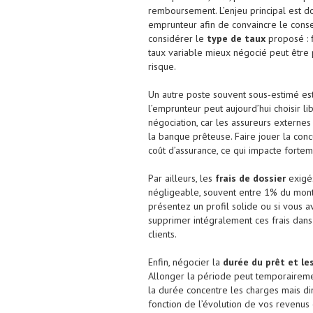
remboursement. L’enjeu principal est do
emprunteur afin de convaincre le consei
considérer le
type de taux
proposé : f
taux variable mieux négocié peut être 
risque.
Un autre poste souvent sous-estimé es
l’emprunteur peut aujourd’hui choisir l
négociation, car les assureurs externe
la banque prêteuse. Faire jouer la con
coût d’assurance, ce qui impacte fortem
Par ailleurs, les
frais de dossier
exigés
négligeable, souvent entre 1% du monta
présentez un profil solide ou si vous
supprimer intégralement ces frais dan
clients.
Enfin, négocier la
durée du prêt et l
Allonger la période peut temporairement 
la durée concentre les charges mais di
fonction de l’évolution de vos revenus 