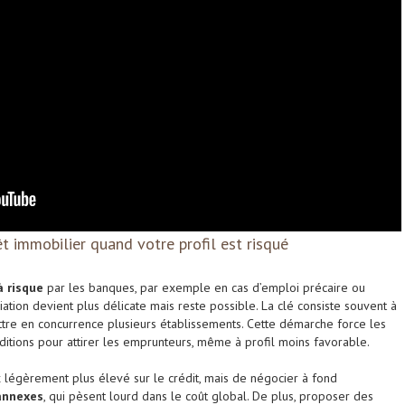
t immobilier quand votre profil est risqué
à risque
par les banques, par exemple en cas d’emploi précaire ou
ation devient plus délicate mais reste possible. La clé consiste souvent à
ettre en concurrence plusieurs établissements. Cette démarche force les
tions pour attirer les emprunteurs, même à profil moins favorable.
ux légèrement plus élevé sur le crédit, mais de négocier à fond
 annexes
, qui pèsent lourd dans le coût global. De plus, proposer des