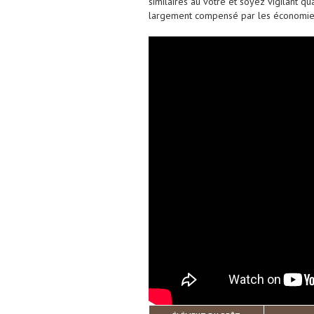
similaires au vôtre et soyez vigilant q
largement compensé par les économies 