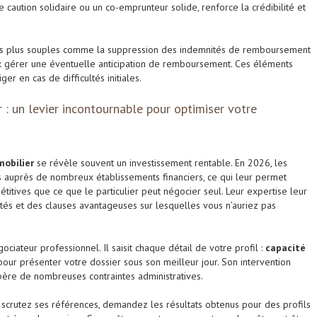
e caution solidaire ou un co-emprunteur solide, renforce la crédibilité et
es plus souples comme la suppression des indemnités de remboursement
ux gérer une éventuelle anticipation de remboursement. Ces éléments
er en cas de difficultés initiales.
r : un levier incontournable pour optimiser votre
mobilier
se révèle souvent un investissement rentable. En 2026, les
s auprès de nombreux établissements financiers, ce qui leur permet
titives que ce que le particulier peut négocier seul. Leur expertise leur
és et des clauses avantageuses sur lesquelles vous n’auriez pas
ciateur professionnel. Il saisit chaque détail de votre profil :
capacité
 pour présenter votre dossier sous son meilleur jour. Son intervention
libère de nombreuses contraintes administratives.
, scrutez ses références, demandez les résultats obtenus pour des profils