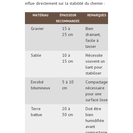
influe directement sur la stabilité du chemin :
MATÉRIAU
ÉPAISSEUR
REMARQUES
RECOMMANDÉE
Gravier
15 à
Bien
25 cm
drainant,
facile à
tasser
Sable
10 à
Nécessite
15 cm
souvent un
liant pour
stabiliser
Enrobé
5 à 10
Compactage
bitumineux
cm
nécessaire
pour une
surface lisse
Terre
20 à
Doit être
battue
30 cm
bien
humidifiée
avant
compactage