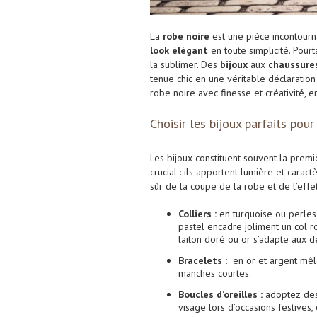
La
robe noire
est une pièce incontourn
look élégant
en toute simplicité. Pour
la sublimer. Des
bijoux
aux
chaussure
tenue chic en une véritable déclaratio
robe noire avec finesse et créativité,
Choisir les bijoux parfaits pour
Les bijoux constituent souvent la pre
crucial : ils apportent lumière et carac
sûr de la coupe de la robe et de l’effe
Colliers :
en turquoise ou perles 
pastel encadre joliment un col r
laiton doré ou or s’adapte aux d
Bracelets :
en or et argent mêlé
manches courtes.
Boucles d’oreilles :
adoptez des 
visage lors d’occasions festives,