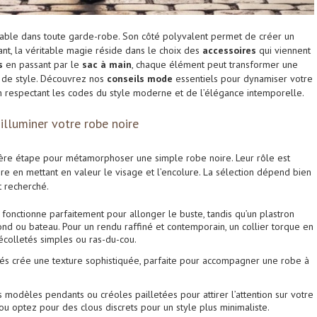
able dans toute garde-robe. Son côté polyvalent permet de créer un
tant, la véritable magie réside dans le choix des
accessoires
qui viennent
s
en passant par le
sac à main
, chaque élément peut transformer une
n de style. Découvrez nos
conseils mode
essentiels pour dynamiser votre
 en respectant les codes du style moderne et de l’élégance intemporelle.
 illuminer votre robe noire
mière étape pour métamorphoser une simple robe noire. Leur rôle est
tère en mettant en valeur le visage et l’encolure. La sélection dépend bien
t recherché.
fonctionne parfaitement pour allonger le buste, tandis qu’un plastron
ond ou bateau. Pour un rendu raffiné et contemporain, un collier torque en
écolletés simples ou ras-du-cou.
s crée une texture sophistiquée, parfaite pour accompagner une robe à
modèles pendants ou créoles pailletées pour attirer l’attention sur votre
 ou optez pour des clous discrets pour un style plus minimaliste.