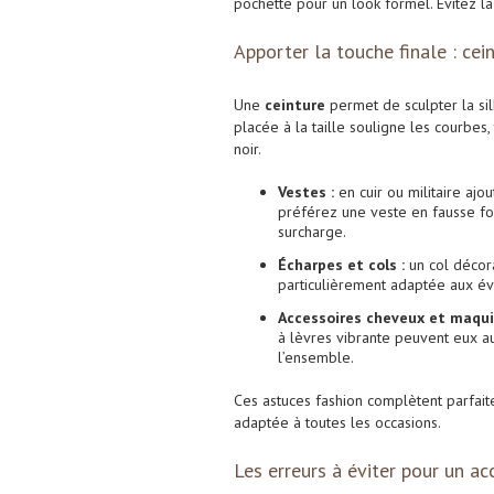
pochette pour un look formel. Évitez la
Apporter la touche finale : cei
Une
ceinture
permet de sculpter la sil
placée à la taille souligne les courbe
noir.
Vestes :
en cuir ou militaire aj
préférez une veste en fausse fou
surcharge.
Écharpes et cols :
un col décora
particulièrement adaptée aux é
Accessoires cheveux et maquil
à lèvres vibrante peuvent eux a
l’ensemble.
Ces astuces fashion complètent parfai
adaptée à toutes les occasions.
Les erreurs à éviter pour un ac