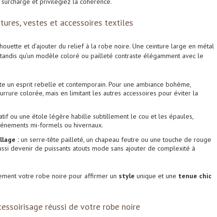
 surcharge et privilégiez la cohérence.
ntures, vestes et accessoires textiles
houette et d’ajouter du relief à la robe noire. Une ceinture large en métal
s, tandis qu’un modèle coloré ou pailleté contraste élégamment avec le
oute un esprit rebelle et contemporain. Pour une ambiance bohème,
rrure colorée, mais en limitant les autres accessoires pour éviter la
tif ou une étole légère habille subtillement le cou et les épaules,
vénements mi-formels ou hivernaux.
lage :
un serre-tête pailleté, un chapeau feutre ou une touche de rouge
ussi devenir de puissants atouts mode sans ajouter de complexité à
tement votre robe noire pour affirmer un
style
unique et une
tenue chic
cessoirisage réussi de votre robe noire