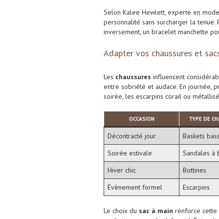
Selon Kalee Hewlett, experte en mode, 
personnalité sans surcharger la tenue.
inversement, un bracelet manchette pou
Adapter vos chaussures et sacs
Les
chaussures
influencent considérab
entre sobriété et audace. En journée, p
soirée, les escarpins corail ou métalli
OCCASION
TYPE DE C
Décontracté jour
Baskets bas
Soirée estivale
Sandales à 
Hiver chic
Bottines
Évènement formel
Escarpins
Le choix du
sac à main
renforce cette 