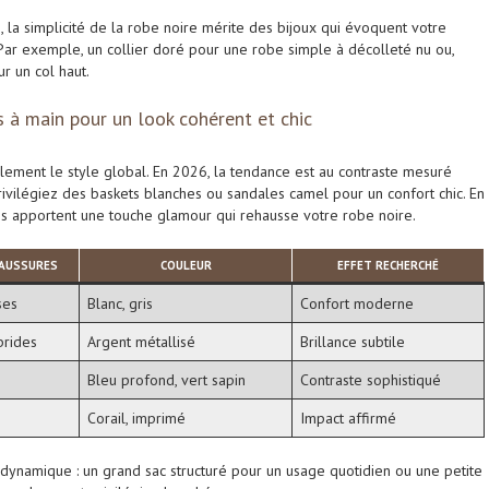
la simplicité de la robe noire mérite des bijoux qui évoquent votre
 Par exemple, un collier doré pour une robe simple à décolleté nu ou,
r un col haut.
 à main pour un look cohérent et chic
lement le style global. En 2026, la tendance est au contraste mesuré
rivilégiez des baskets blanches ou sandales camel pour un confort chic. En
sés apportent une touche glamour qui rehausse votre robe noire.
HAUSSURES
COULEUR
EFFET RECHERCHÉ
ses
Blanc, gris
Confort moderne
brides
Argent métallisé
Brillance subtile
Bleu profond, vert sapin
Contraste sophistiqué
Corail, imprimé
Impact affirmé
dynamique : un grand sac structuré pour un usage quotidien ou une petite