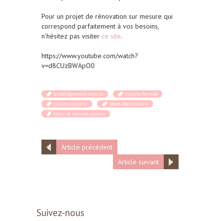
Pour un projet de rénovation sur mesure qui
correspond parfaitement à vos besoins,
n’hésitez pas visiter
ce site
.
https://www.youtube.com/watch?
v=d8CUzBWApO0
aménagement cuisine
cuisine fermée
cuisine ouverte
idées déco cuisine
trucs et astuces cuisine
Article précédent
Article suivant
Suivez-nous