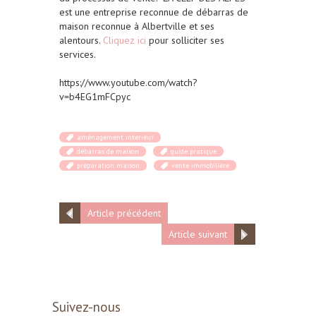
est une entreprise reconnue de débarras de
maison reconnue à Albertville et ses
alentours.
Cliquez ici
pour solliciter ses
services.
https://www.youtube.com/watch?
v=b4EG1mFCpyc
aménagement intérieur
débarras de maison
guide pratique
préparation maison
vente immobilière
Article précédent
Article suivant
Suivez-nous