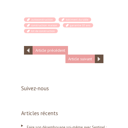
autoconstruction
bâtiment durable
construction maison
garantie 10 ans
kit de construction
Article précédent
Article suivant
Suivez-nous
Articles récents
Faire son désembouage soi-même avec Sentinel :