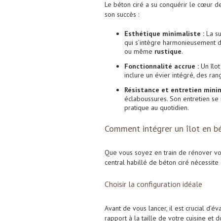
Le béton ciré a su conquérir le cœur de
son succès :
Esthétique minimaliste :
La su
qui s’intègre harmonieusement da
ou même
rustique
.
Fonctionnalité accrue :
Un îlot
inclure un évier intégré, des r
Résistance et entretien minim
éclaboussures. Son entretien se
pratique au quotidien.
Comment intégrer un îlot en bé
Que vous soyez en train de rénover votr
central habillé de béton ciré nécessite 
Choisir la configuration idéale
Avant de vous lancer, il est crucial d’é
rapport à la taille de votre cuisine et d