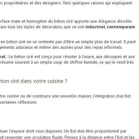
s propriétaires et des designers. Voici quelques raisons qui expliquent
rface mate et homogène du béton ciré apporte une élégance discrète
ns tous les styles de décoration, que ce soit
industriel
,
contemporain
 en béton ciré ne se contente pas d’être un simple plan de travail. Il peut
angements astucieux et même des assises pour des repas informels.
al :
Le béton ciré est conçu pour résister à l’usure, aux découpes et aux
 résume souvent à un simple coup de chiffon humide, ce qui le rend très
ton ciré dans votre cuisine ?
e cuisine ou de construire une nouvelle maison, l’intégration d’un îlot
certaines réflexions.
valuer l’espace dont vous disposez. Un îlot doit être proportionné par
oit respecter une circulation fluide. Pensez à la distance entre l’îlot et les