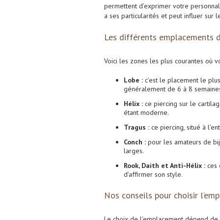
permettent d’exprimer votre personnali
a ses particularités et peut influer sur
Les différents emplacements de
Voici les zones les plus courantes où
Lobe :
c’est le placement le plus 
généralement de 6 à 8 semaine
Hélix :
ce piercing sur le cartila
étant moderne.
Tragus :
ce piercing, situé à l’e
Conch :
pour les amateurs de bij
larges.
Rook, Daith et Anti-Hélix :
ces 
d’affirmer son style.
Nos conseils pour choisir l’em
Le choix de l’emplacement dépend de p