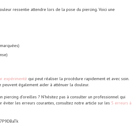
uleur ressentie attendre lors de la pose du piercing. Voici une
s marquées)
ense)
ur expérimenté
qui peut réaliser la procédure rapidement et avec soin.
e peuvent également aider à atténuer la douleur.
n piercing d’oreilles ? N’hésitez pas à consulter un professionnel qui
r éviter les erreurs courantes, consultez notre article sur les
5 erreurs à
m7P9DBaTk