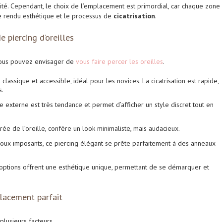
té. Cependant, le choix de l’emplacement est primordial, car chaque zone
 le rendu esthétique et le processus de
cicatrisation
.
 piercing d’oreilles
 vous pouvez envisager de
vous faire percer les oreilles
.
classique et accessible, idéal pour les novices. La cicatrisation est rapide,
s.
ge externe est très tendance et permet d’afficher un style discret tout en
ntrée de l’oreille, confère un look minimaliste, mais audacieux.
oux imposants, ce piercing élégant se prête parfaitement à des anneaux
options offrent une esthétique unique, permettant de se démarquer et
placement parfait
lusieurs facteurs.