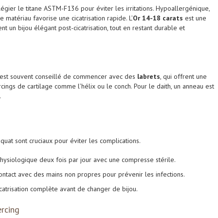
légier le titane ASTM-F136 pour éviter les irritations. Hypoallergénique,
 matériau favorise une cicatrisation rapide. L’
Or 14-18 carats
est u
ne
nt un bijou élégant post-cicatrisation, tout en restant durable et
 il est souvent conseillé de commencer avec des
labrets
, qui offrent une
ercings de cartilage comme l’hélix ou le conch. Pour le daith, un anneau est
.
uat sont cruciaux pour éviter les complications.
hysiologique deux fois par jour avec une compresse stérile.
ontact avec des mains non propres pour prévenir les infections.
icatrisation complète avant de changer de bijou.
ercing