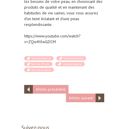
les besoins de votre peau, en choisissant des
produits de qualité et en maintenant des
habitudes de vie saines, vous vous assurez
d’un teint éclatant et d’une peau
resplendissante.
https://www.youtube.com/watch?
v=ZQw4VlwGDCM
astuces beauté
conseils beauté
femme 25 ans
routine beauté
soin de la peau
Article précédent
Article suivant
Suivez-nous