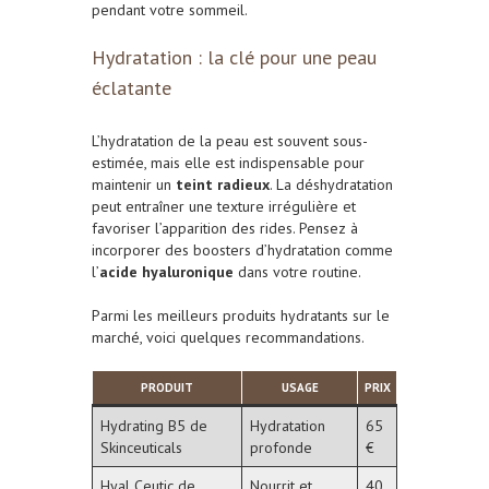
pendant votre sommeil.
Hydratation : la clé pour une peau
éclatante
L’hydratation de la peau est souvent sous-
estimée, mais elle est indispensable pour
maintenir un
teint radieux
. La déshydratation
peut entraîner une texture irrégulière et
favoriser l’apparition des rides. Pensez à
incorporer des boosters d’hydratation comme
l’
acide hyaluronique
dans votre routine.
Parmi les meilleurs produits hydratants sur le
marché, voici quelques recommandations.
PRODUIT
USAGE
PRIX
Hydrating B5 de
Hydratation
65
Skinceuticals
profonde
€
Hyal Ceutic de
Nourrit et
40