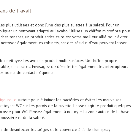
ans de travail
s plus utilisées et donc l’une des plus sujettes à la saleté. Pour un
iquer un nettoyant adapté au lavabo. Utilisez un chiffon microfibre pour
aches tenaces, un produit anticalcaire est votre meilleur allié pour éviter
e nettoyer également les robinets, car des résidus d’eau peuvent laisser
abo, nettoyez-les avec un produit multi-surfaces. Un chiffon propre
cable, sans traces. Envisagez de désinfecter également les interrupteurs
es points de contact fréquents.
rigoureux
, surtout pour éliminer les bactéries et éviter les mauvaises
toyant WC sur les parois de la cuvette. Laissez agir le produit quelques
e brosse pour WC. Pensez également à nettoyer la zone autour de la base
poussière et de la saleté.
s de désinfecter les sièges et le couvercle à l’aide d’un spray