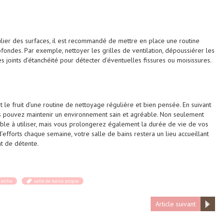
lier des surfaces, il est recommandé de mettre en place une routine
ondes. Par exemple, nettoyer les grilles de ventilation, dépoussiérer les
les joints d’étanchéité pour détecter d’éventuelles fissures ou moisissures.
t le fruit d’une routine de nettoyage régulière et bien pensée. En suivant
us pouvez maintenir un environnement sain et agréable. Non seulement
ble à utiliser, mais vous prolongerez également la durée de vie de vos
d’efforts chaque semaine, votre salle de bains restera un lieu accueillant
nt de détente.
raîche
salle de bains propre
Article suivant