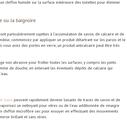
un chiffon humide sur la surface extérieure des toilettes pour éliminer
e ou la baignoire
nt particulièrement sujettes à l’accumulation de savon, de calcaire et de
ndeur, commencez par appliquer un produit détartrant sur les parois et le
i vous avez des portes en verre, un produit anticalcaire peut être très
 non abrasive pour frotter toutes les surfaces, y compris les joints.
omme de douche, en enlevant les éventuels dépôts de calcaire qui
’eau.
de bains
peuvent rapidement devenir luisants de traces de savon et de
vaporisez un nettoyant pour vitres ou de l’eau additionnée de vinaigre
ez un chiffon microfibre sec pour essuyer en effectuant des mouvements
iroir brillant et sans stries.