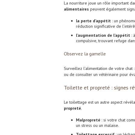
La nourriture joue un rôle important da
alimentaires
peuvent également signal
la perte d’appétit
: un phénomè
réduction significative de l’intér
l’augmentation de l’appétit
: 
compulsive, trouvant refuge dans
Observez la gamelle
Surveillez l’alimentation de votre chat 
ou de consulter un vétérinaire pour év
Toilette et propreté : signes r
Le toilettage est un autre aspect révél
propreté
.
Malpropreté
: si votre chat com
un stress ou un malaise.
Toilettage excessif
: un léchag