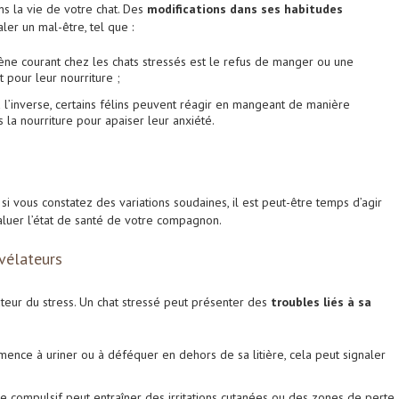
ns la vie de votre chat. Des
modifications dans ses habitudes
er un mal-être, tel que :
ne courant chez les chats stressés est le refus de manger ou une
êt pour leur nourriture ;
à l’inverse, certains félins peuvent réagir en mangeant de manière
 la nourriture pour apaiser leur anxiété.
: si vous constatez des variations soudaines, il est peut-être temps d’agir
aluer l’état de santé de votre compagnon.
évélateurs
ateur du stress. Un chat stressé peut présenter des
troubles liés à sa
mence à uriner ou à déféquer en dehors de sa litière, cela peut signaler
e compulsif peut entraîner des irritations cutanées ou des zones de perte