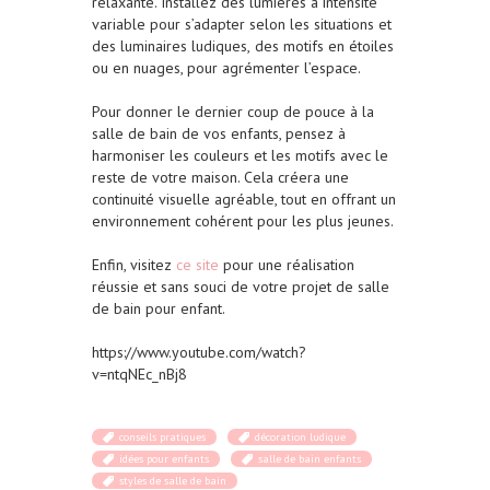
relaxante.
Installez des lumières à intensité
variable pour s’adapter selon les situations et
des l
uminaires ludiques,
des motifs en étoiles
ou en nuages, pour agrémenter l’espace.
Pour donner le dernier coup de pouce à la
salle de bain de vos enfants, pensez à
harmoniser les couleurs et les motifs avec le
reste de votre maison. Cela créera une
continuité visuelle agréable, tout en offrant un
environnement cohérent pour les plus jeunes.
Enfin, visitez
ce site
pour une réalisation
réussie et sans souci de votre projet de salle
de bain pour enfant.
https://www.youtube.com/watch?
v=ntqNEc_nBj8
conseils pratiques
décoration ludique
idées pour enfants
salle de bain enfants
styles de salle de bain