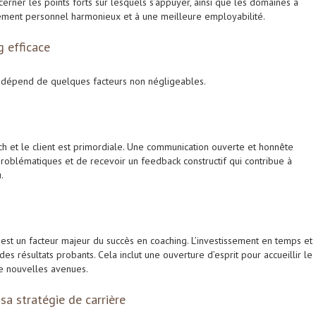
erner les points forts sur lesquels s’appuyer, ainsi que les domaines à
ement personnel harmonieux et à une meilleure employabilité.
g efficace
el dépend de quelques facteurs non négligeables.
h et le client est primordiale. Une communication ouverte et honnête
oblématiques et de recevoir un feedback constructif qui contribue à
.
est un facteur majeur du succès en coaching. L’investissement en temps et
es résultats probants. Cela inclut une ouverture d’esprit pour accueillir le
e nouvelles avenues.
sa stratégie de carrière