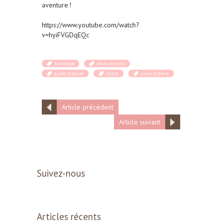
aventure !
https://www.youtube.com/watch?
v=hyiFVGDqEQc
bricolage
choix d'outils
guide d’achat
outils
quincaillerie
Article précédent
Article suivant
Suivez-nous
Articles récents