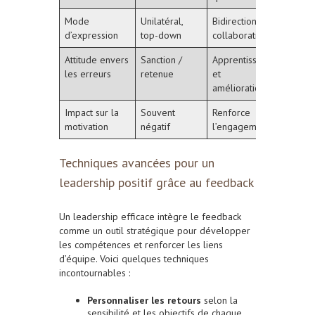
Mode
Unilatéral,
Bidirectionnel,
d’expression
top-down
collaboratif
Attitude envers
Sanction /
Apprentissage
les erreurs
retenue
et
amélioration
Impact sur la
Souvent
Renforce
motivation
négatif
l’engagement
Techniques avancées pour un
leadership positif grâce au feedback
Un leadership efficace intègre le feedback
comme un outil stratégique pour développer
les compétences et renforcer les liens
d’équipe. Voici quelques techniques
incontournables :
Personnaliser les retours
selon la
sensibilité et les objectifs de chaque