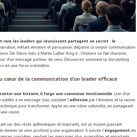
 rare, les leaders qui réussissent partagent un secret : le
arration, mêlant émotion et persuasion, dépasse la simple communication
nce. De Steve Jobs à Martin Luther King Jr., l’histoire se fait charisme,
tour d’un message porteur de sens. Découvrez comment le storytelling
s en une force irrésistible.
au cœur de la communication d’un leader efficace
aconter une histoire, il forge une connexion émotionnelle
. Loin d’un
n
subtile à un message clair, suscitant l’
adhésion
par l’émotion et la raison.
e technique pour transformer Apple en une icône culturelle, en partageant
une vision.
t sur des récits authentiques et inspirants, est un moyen puissant
e donner un sens profond à une organisation. Il suscite l’
engagement
en
riences concrètes, rendant les messages plus accessibles et impactants.