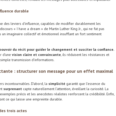
fluence durable
mme des leviers d’influence, capables de modifier durablement les
scours « I have a dream » de Martin Luther King Jr., qui ne fut pas
 un imaginaire collectif et émotionnel insufflant un fort sentiment
ouvoir du récit pour guider le changement et susciter la confiance.
ur d’une
vision claire et convaincante
, ils réduisent les résistances et
simple transmission d’informations.
actante : structurer son message pour un effet maximal
ers incontournables. D’abord, la
simplicité
garantit que l’essence du
ent
surprenant
capte naturellement l’attention, éveillant la curiosité. La
 exemples précis et les anecdotes réalistes renforcent la crédibilité. Enfin,
ont ce qui laisse une empreinte durable.
es trois actes