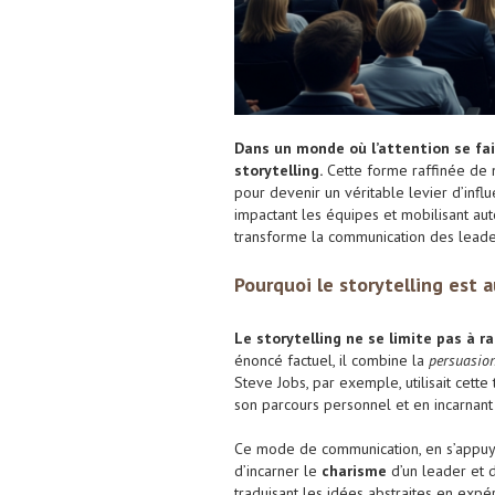
Dans un monde où l’attention se fait
storytelling.
Cette forme raffinée de n
pour devenir un véritable levier d’influe
impactant les équipes et mobilisant au
transforme la communication des leader
Pourquoi le storytelling est 
Le storytelling ne se limite pas à r
énoncé factuel, il combine la
persuasio
Steve Jobs, par exemple, utilisait cett
son parcours personnel et en incarnant 
Ce mode de communication, en s’appuyan
d’incarner le
charisme
d’un leader et d
traduisant les idées abstraites en expé