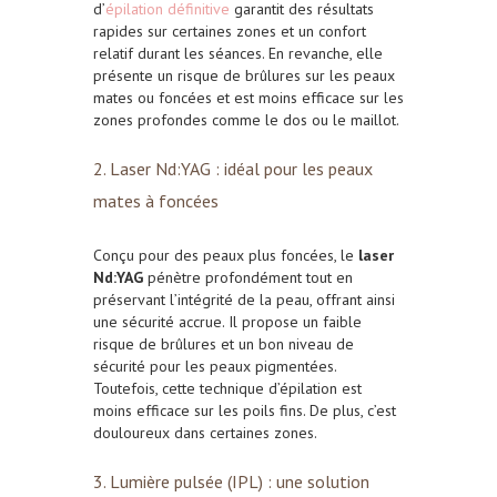
d’
épilation définitive
garantit des r
ésultats
rapides sur certaines zones et un c
onfort
relatif durant les séances. En revanche, elle
présente un r
isque de brûlures sur les peaux
mates ou foncées et est m
oins efficace sur les
zones profondes comme le dos ou le maillot.
2. Laser Nd:YAG : idéal pour les peaux
mates à foncées
Conçu pour des peaux plus foncées, le
laser
Nd:YAG
pénètre profondément tout en
préservant l’intégrité de la peau, offrant ainsi
une sécurité accrue. Il propose un f
aible
risque de brûlures et un b
on niveau de
sécurité pour les peaux pigmentées.
Toutefois, cette technique d’épilation est
m
oins efficace sur les poils fins. De plus, c’est
d
ouloureux dans certaines zones.
3. Lumière pulsée (IPL) : une solution