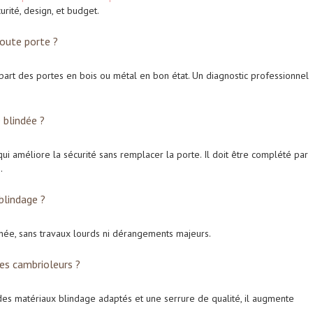
rité, design, et budget.
toute porte ?
part des portes en bois ou métal en bon état. Un diagnostic professionnel
 blindée ?
ui améliore la sécurité sans remplacer la porte. Il doit être complété par
.
blindage ?
née, sans travaux lourds ni dérangements majeurs.
des cambrioleurs ?
c des matériaux blindage adaptés et une serrure de qualité, il augmente