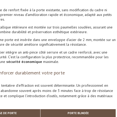
 de renfort fixée à la porte existante, sans modification du cadre ni
 premier niveau d’amélioration rapide et économique, adapté aux petits
res.
allique intérieure est montée sur trois paumelles soudées, assurant une
combine durabilité et préservation esthétique extérieure.
nne porte est insérée dans une enveloppe d’acier de 2 mm, montée sur un
ure de sécurité améliore significativement la résistance.
er intègre un anti-pince côté serrure et un cadre renforcé, avec une
urité. C’est la configuration la plus protectrice, recommandée pour les
 une
sécurité économique
maximale.
nforcer durablement votre porte
a tentative d’effraction est souvent déterminante. Un professionnel en
r abandonne souvent après moins de 3 minutes face à trop de résistance
ce et complique l’introduction d’outils, notamment grâce à des matériaux
GE DE PORTE
PORTE BLINDÉE