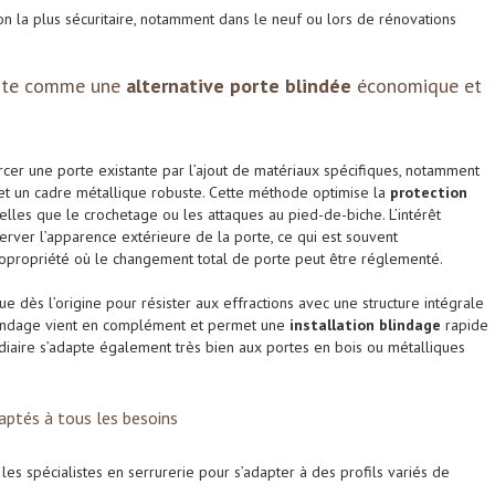
on la plus sécuritaire, notamment dans le neuf ou lors de rénovations
orte comme une
alternative porte blindée
économique et
rcer une porte existante par l’ajout de matériaux spécifiques, notamment
r et un cadre métallique robuste. Cette méthode optimise la
protection
telles que le crochetage ou les attaques au pied-de-biche. L’intérêt
server l’apparence extérieure de la porte, ce qui est souvent
opropriété où le changement total de porte peut être réglementé.
e dès l’origine pour résister aux effractions avec une structure intégrale
 blindage vient en complément et permet une
installation blindage
rapide
édiaire s’adapte également très bien aux portes en bois ou métalliques
aptés à tous les besoins
es spécialistes en serrurerie pour s’adapter à des profils variés de