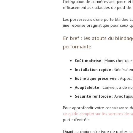
L’intégration de cornières anti-pince e
efficacement aux attaques de pied-de-
Les possesseurs d’une porte blindée co
une réponse pragmatique pour ceux qui
En bref : les atouts du blinda
performante
Coût maîtrisé :
Moins cher que 
Installation rapide :
Généraleme
Esthétique préservée :
Aspect 
Adaptabilité :
Convient à de no
Sécurité renforcée :
Avec l’ajou
Pour approfondir votre connaissance des
ce guide complet sur les serrures de s
porte d’entrée.
Quant au choix entre type de portes, u