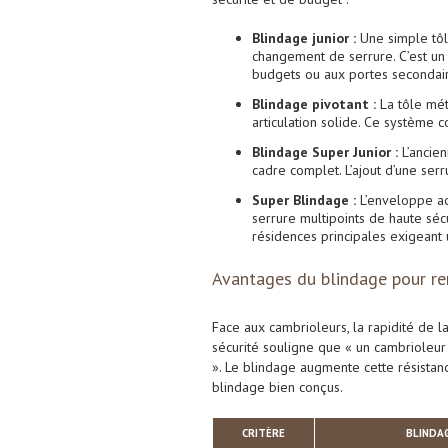
Blindage junior :
Une simple tôle
changement de serrure. C’est un
budgets ou aux portes secondai
Blindage pivotant :
La tôle mét
articulation solide. Ce système 
Blindage Super Junior :
L’ancie
cadre complet. L’ajout d’une serr
Super Blindage :
L’enveloppe aci
serrure multipoints de haute séc
résidences principales exigeant
Avantages du blindage pour re
Face aux cambrioleurs, la rapidité de l
sécurité souligne que « un cambrioleu
». Le blindage augmente cette résistan
blindage bien conçus.
CRITÈRE
BLINDA