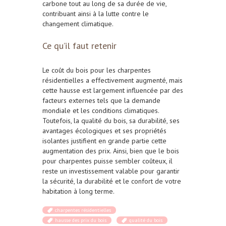
carbone
tout au long de sa durée de vie,
contribuant ainsi à la lutte contre le
changement climatique
.
Ce qu’il faut retenir
Le coût du
bois
pour les
charpentes
résidentielles
a effectivement augmenté, mais
cette hausse est largement influencée par des
facteurs externes tels que la
demande
mondiale
et les conditions climatiques.
Toutefois, la
qualité
du
bois
, sa
durabilité
, ses
avantages
écologiques
et ses propriétés
isolantes
justifient en grande partie cette
augmentation des prix. Ainsi, bien que le
bois
pour
charpentes
puisse sembler coûteux, il
reste un investissement valable pour garantir
la
sécurité
, la
durabilité
et le
confort
de votre
habitation à long terme.
charpentes résidentielles
hausse des prix du bois
qualité du bois