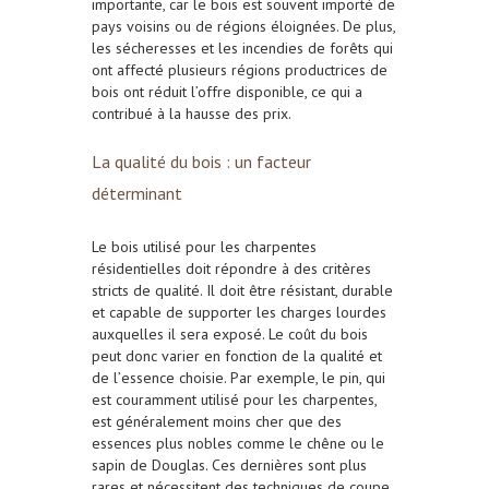
importante, car le
bois
est souvent importé de
pays voisins ou de régions éloignées. De plus,
les
sécheresses
et les
incendies de forêts
qui
ont affecté plusieurs régions productrices de
bois
ont réduit l’offre disponible, ce qui a
contribué à la hausse des prix.
La qualité du bois : un facteur
déterminant
Le
bois
utilisé pour les
charpentes
résidentielles
doit répondre à des critères
stricts de qualité. Il doit être
résistant
,
durable
et capable de supporter les charges lourdes
auxquelles il sera exposé. Le coût du
bois
peut donc varier en fonction de la
qualité
et
de l’
essence
choisie. Par exemple, le
pin
, qui
est couramment utilisé pour les
charpentes
,
est généralement moins cher que des
essences plus nobles comme le
chêne
ou le
sapin de Douglas
. Ces dernières sont plus
rares et nécessitent des techniques de coupe