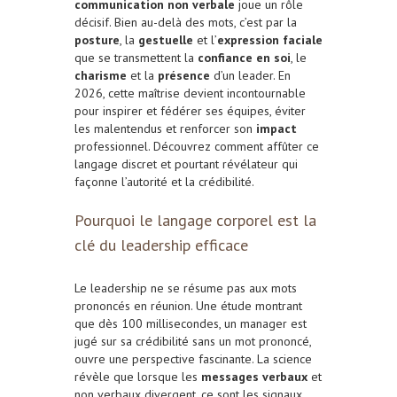
communication non verbale
joue un rôle
décisif. Bien au-delà des mots, c’est par la
posture
, la
gestuelle
et l’
expression faciale
que se transmettent la
confiance en soi
, le
charisme
et la
présence
d’un leader. En
2026, cette maîtrise devient incontournable
pour inspirer et fédérer ses équipes, éviter
les malentendus et renforcer son
impact
professionnel. Découvrez comment affûter ce
langage discret et pourtant révélateur qui
façonne l’autorité et la crédibilité.
Pourquoi le langage corporel est la
clé du leadership efficace
Le leadership ne se résume pas aux mots
prononcés en réunion. Une étude montrant
que dès 100 millisecondes, un manager est
jugé sur sa crédibilité sans un mot prononcé,
ouvre une perspective fascinante. La science
révèle que lorsque les
messages verbaux
et
non verbaux divergent, ce sont les signaux