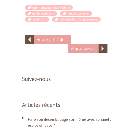
communication non verbale
guide leadership
langage corporel
leadership
maîtrise du langage corporel
Article précédent
Article suivant
Suivez-nous
Articles récents
Faire son désembouage soi-même avec Sentinel :
est-ce efficace ?