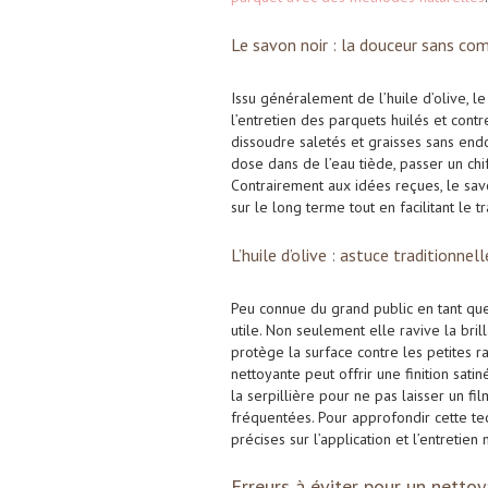
Le savon noir : la douceur sans com
Issu généralement de l’huile d’olive, l
l’entretien des parquets huilés et contr
dissoudre saletés et graisses sans endo
dose dans de l’eau tiède, passer un chi
Contrairement aux idées reçues, le savo
sur le long terme tout en facilitant le 
L’huile d’olive : astuce traditionnell
Peu connue du grand public en tant que 
utile. Non seulement elle ravive la bril
protège la surface contre les petites r
nettoyante peut offrir une finition sati
la serpillière pour ne pas laisser un fi
fréquentées. Pour approfondir cette te
précises sur l’application et l’entretien
Erreurs à éviter pour un netto