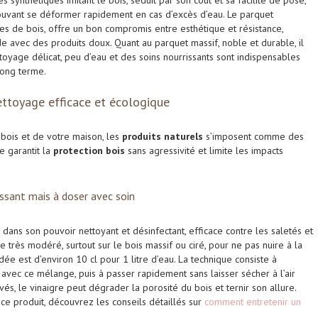
 synthétiques imitant le bois, séduit par son coût et sa facilité de pose,
pouvant se déformer rapidement en cas d’excès d’eau. Le parquet
ates de bois, offre un bon compromis entre esthétique et résistance,
e avec des produits doux. Quant au parquet massif, noble et durable, il
ttoyage délicat, peu d’eau et des soins nourrissants sont indispensables
long terme.
ettoyage efficace et écologique
bois et de votre maison, les
produits naturels
s’imposent comme des
e garantit la
protection bois
sans agressivité et limite les impacts
issant mais à doser avec soin
dans son pouvoir nettoyant et désinfectant, efficace contre les saletés et
re très modéré, surtout sur le bois massif ou ciré, pour ne pas nuire à la
dée est d’environ 10 cl pour 1 litre d’eau. La technique consiste à
e avec ce mélange, puis à passer rapidement sans laisser sécher à l’air
és, le vinaigre peut dégrader la porosité du bois et ternir son allure.
 ce produit, découvrez les conseils détaillés sur
comment entretenir un