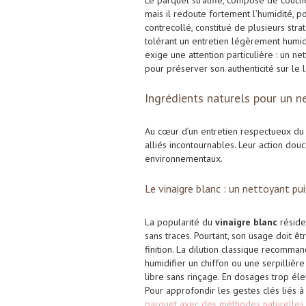
Le parquet stratifié, composé de couches
mais il redoute fortement l’humidité, 
contrecollé, constitué de plusieurs str
tolérant un entretien légèrement humid
exige une attention particulière : un ne
pour préserver son authenticité sur le 
Ingrédients naturels pour un n
Au cœur d’un entretien respectueux du 
alliés incontournables. Leur action douc
environnementaux.
Le vinaigre blanc : un nettoyant pu
La popularité du
vinaigre blanc
réside 
sans traces. Pourtant, son usage doit êt
finition. La dilution classique recomman
humidifier un chiffon ou une serpillièr
libre sans rinçage. En dosages trop élev
Pour approfondir les gestes clés liés à
parquet avec des méthodes naturelles
.