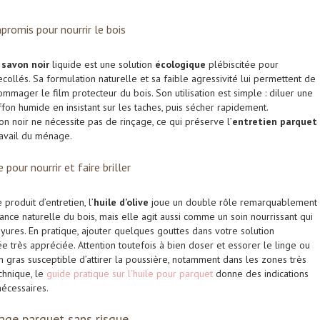
promis pour nourrir le bois
e
savon noir
liquide est une solution
écologique
plébiscitée pour
ecollés. Sa formulation naturelle et sa faible agressivité lui permettent de
mmager le film protecteur du bois. Son utilisation est simple : diluer une
ffon humide en insistant sur les taches, puis sécher rapidement.
n noir ne nécessite pas de rinçage, ce qui préserve l’
entretien parquet
travail du ménage.
e pour nourrir et faire briller
produit d’entretien, l’
huile d’olive
joue un double rôle remarquablement
lance naturelle du bois, mais elle agit aussi comme un soin nourrissant qui
ayures. En pratique, ajouter quelques gouttes dans votre solution
née très appréciée. Attention toutefois à bien doser et essorer le linge ou
lm gras susceptible d’attirer la poussière, notamment dans les zones très
chnique, le
guide pratique sur l’huile pour parquet
donne des indications
 nécessaires.
yage parquet sans risque