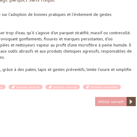
sur l’adoption de bonnes pratiques et l’évitement de gestes
ser trop d’eau, qu’il s’agisse d’un parquet stratifié, massif ou contrecollé.
rovoquant gonflements, fissures et marques persistantes, d’où
mpées et nettoyeurs vapeur au profit d’une microfibre à peine humide. Il
ux outils abrasifs et aux produits chimiques agressifs, responsables de
ns.
 grâce à des patins, tapis et gestes préventifs, limite l’usure et simplifie
ue
nettoyer parquet
produits naturels
solutions naturelles
Article suivant