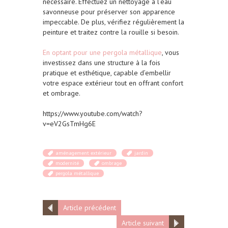
nécessaire. Effectuez un nettoyage à l’eau
savonneuse pour préserver son apparence
impeccable. De plus, vérifiez régulièrement la
peinture et traitez contre la rouille si besoin.
En optant pour une pergola métallique
, vous
investissez dans une structure à la fois
pratique et esthétique, capable d’embellir
votre espace extérieur tout en offrant confort
et ombrage.
https://www.youtube.com/watch?
v=eV2GsTmHg6E
aménagement extérieur
jardin
modernité
ombrage
pergola métallique
Article précédent
Article suivant