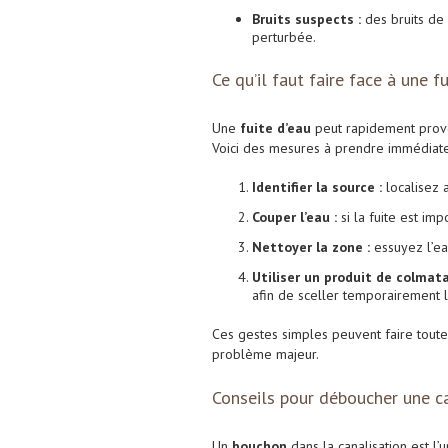
Bruits suspects :
des bruits de 
perturbée.
Ce qu’il faut faire face à une fu
Une
fuite d’eau
peut rapidement provoq
Voici des mesures à prendre immédiat
Identifier la source :
localisez a
Couper l’eau :
si la fuite est im
Nettoyer la zone :
essuyez l’ea
Utiliser un produit de colmata
afin de sceller temporairement la
Ces gestes simples peuvent faire toute
problème majeur.
Conseils pour déboucher une c
Un
bouchon
dans la canalisation est l