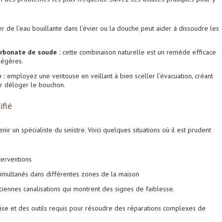
r de l’eau bouillante dans l’évier ou la douche peut aider à dissoudre les
arbonate de soude :
cette combinaison naturelle est un remède efficace
légères.
 :
employez une ventouse en veillant à bien sceller l’évacuation, créant
ur déloger le bouchon.
ifié
enir un spécialiste du sinistre. Voici quelques situations où il est prudent
nterventions
imultanés dans différentes zones de la maison
ciennes canalisations qui montrent des signes de faiblesse.
ise et des outils requis pour résoudre des réparations complexes de