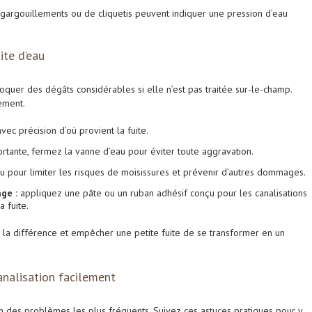
gargouillements ou de cliquetis peuvent indiquer une pression d’eau
ite d’eau
uer des dégâts considérables si elle n’est pas traitée sur-le-champ.
ement.
vec précision d’où provient la fuite.
portante, fermez la vanne d’eau pour éviter toute aggravation.
u pour limiter les risques de moisissures et prévenir d’autres dommages.
ge :
appliquez une pâte ou un ruban adhésif conçu pour les canalisations
 fuite.
 la différence et empêcher une petite fuite de se transformer en un
analisation facilement
’un des problèmes les plus fréquents. Suivez ces astuces pratiques pour y