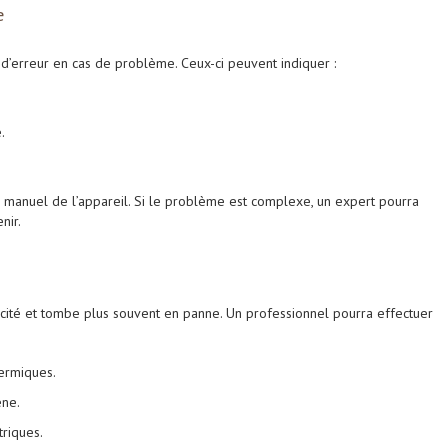
e
d’erreur en cas de problème. Ceux-ci peuvent indiquer :
.
le manuel de l’appareil. Si le problème est complexe, un expert pourra
nir.
cité et tombe plus souvent en panne. Un professionnel pourra effectuer
ermiques.
ène.
triques.