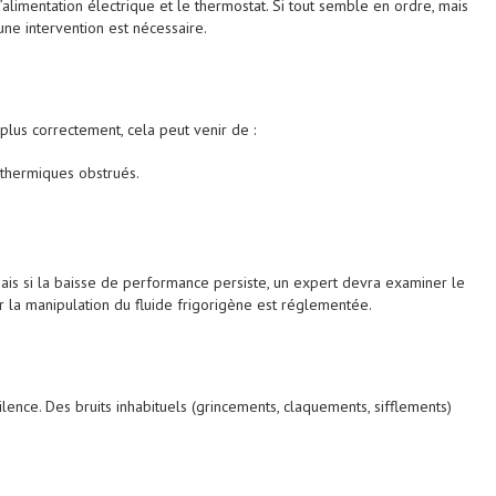
l’alimentation électrique et le thermostat. Si tout semble en ordre, mais
une intervention est nécessaire.
 plus correctement, cela peut venir de :
 thermiques obstrués.
mais si la baisse de performance persiste, un expert devra examiner le
r la manipulation du fluide frigorigène est réglementée.
ence. Des bruits inhabituels (grincements, claquements, sifflements)