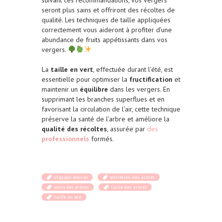
seront plus sains et offriront des récoltes de
qualité. Les techniques de taille appliquées
correctement vous aideront à profiter d’une
abundance de fruits appétissants dans vos
vergers.
La
taille en vert
, effectuée durant l’été, est
essentielle pour optimiser la
fructification
et
maintenir un
équilibre
dans les vergers. En
supprimant les branches superflues et en
favorisant la circulation de l’air, cette technique
préserve la santé de l’arbre et améliore la
qualité des récoltes
, assurée par
des
professionnels
formés.
élagage estival
entretien des arbres
soins des arbres
taille des arbres
taille en été