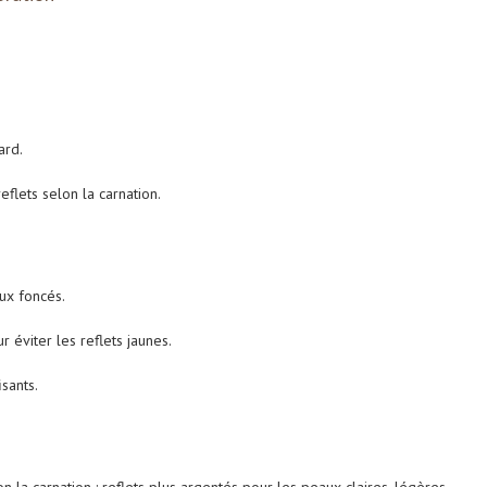
ard.
eflets selon la carnation.
ux foncés.
r éviter les reflets jaunes.
isants.
 la carnation : reflets plus argentés pour les peaux claires, légères