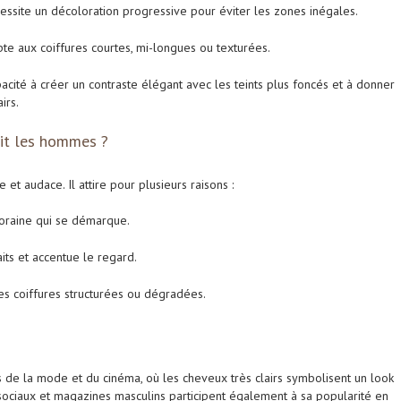
essite un décoloration progressive pour éviter les zones inégales.
pte aux coiffures courtes, mi-longues ou texturées.
pacité à créer un contraste élégant avec les teints plus foncés et à donner
irs.
uit les hommes ?
et audace. Il attire pour plusieurs raisons :
oraine qui se démarque.
raits et accentue le regard.
les coiffures structurées ou dégradées.
s de la mode et du cinéma, où les cheveux très clairs symbolisent un look
 sociaux et magazines masculins participent également à sa popularité en