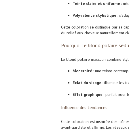
Teinte claire et uniforme
: néc
Polyvalence stylistique
: s’ada
Cette coloration se distingue par sa ca
du relief aux cheveux naturellement cla
Pourquoi le blond polaire séd
Le blond polaire masculin combine style 
Modernité
: une teinte contemp
Éclat du visage
: illumine les t
Effet graphique
: parfait pour 
Influence des tendances
Cette coloration est inspirée des icône
avant-gardiste et affirmé. Les réseaux