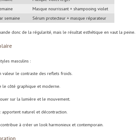
semaine
Masque nourrissant + shampooing violet
par semaine
Sérum protecteur + masque réparateur
ande donc de la régularité, mais le résultat esthétique en vaut la peine.
laire
tyles masculins :
 valeur le contraste des reflets froids.
e le côté graphique et moderne.
jouer sur la lumière et le mouvement.
: apportent naturel et décontraction.
e contribue à créer un look harmonieux et contemporain.
oration