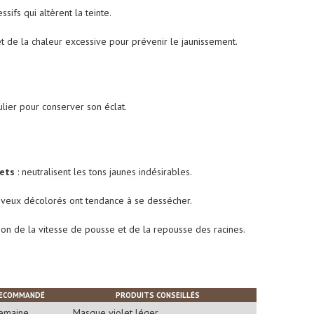
sifs qui altèrent la teinte.
t de la chaleur excessive pour prévenir le jaunissement.
ulier pour conserver son éclat.
ets
: neutralisent les tons jaunes indésirables.
eveux décolorés ont tendance à se dessécher.
ion de la vitesse de pousse et de la repousse des racines.
RECOMMANDÉ
PRODUITS CONSEILLÉS
semaine
Masque violet léger