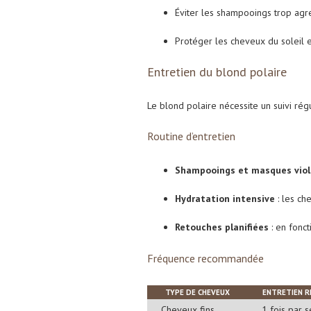
Éviter les shampooings trop agres
Protéger les cheveux du soleil e
Entretien du blond polaire
Le blond polaire nécessite un suivi rég
Routine d’entretien
Shampooings et masques viol
Hydratation intensive
: les ch
Retouches planifiées
: en fonct
Fréquence recommandée
TYPE DE CHEVEUX
ENTRETIEN 
Cheveux fins
1 fois par 