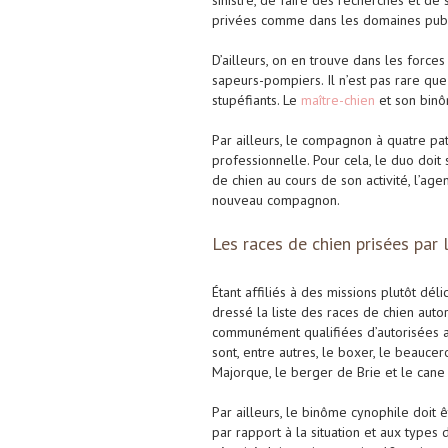
sinistre, de faire des recherches et de 
privées comme dans les domaines publ
D’ailleurs, on en trouve dans les force
sapeurs-pompiers. Il n’est pas rare que
stupéfiants. Le
maître-chien
et son binô
Par ailleurs, le compagnon à quatre patt
professionnelle. Pour cela, le duo doi
de chien au cours de son activité, l’ag
nouveau compagnon.
Les races de chien prisées par
Étant affiliés à des missions plutôt dél
dressé la liste des races de chien aut
communément qualifiées d’autorisées au
sont, entre autres, le boxer, le beauce
Majorque, le berger de Brie et le cane
Par ailleurs, le binôme cynophile doit 
par rapport à la situation et aux types