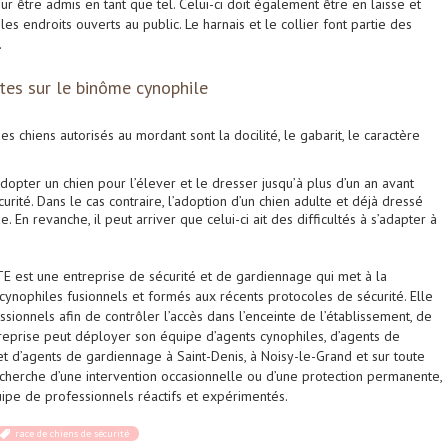
ur être admis en tant que tel. Celui-ci doit également être en laisse et
s endroits ouverts au public. Le harnais et le collier font partie des
.
tes sur le binôme cynophile
 chiens autorisés au mordant sont la docilité, le gabarit, le caractère
dopter un chien pour l’élever et le dresser jusqu’à plus d’un an avant
rité. Dans le cas contraire, l’adoption d’un chien adulte et déjà dressé
. En revanche, il peut arriver que celui-ci ait des difficultés à s’adapter à
TE est une entreprise de sécurité et de gardiennage qui met à la
cynophiles fusionnels et formés aux récents protocoles de sécurité. Elle
sionnels afin de contrôler l’accès dans l’enceinte de l’établissement, de
entreprise peut déployer son équipe d’agents cynophiles, d’agents de
t d’agents de gardiennage à Saint-Denis, à Noisy-le-Grand et sur toute
echerche d’une intervention occasionnelle ou d’une protection permanente,
ipe de professionnels réactifs et expérimentés.
race de chiens de sécurité