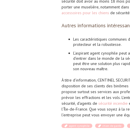
sécurité doit avoir au moins 18 mois po
porter une muselière, notamment dans le
accessoires
pour les
chiens
de sécurité
Autres informations intéressan
Les caractéristiques communes des
protecteur et la robustesse.
L’aspirant agent cynophile peut a
d’entrer dans le monde de la sécu
peut être une solution plus rapide
son nouveau maître.
À titre d’information, CENTINEL SECURI
disposition de ses clients des binômes 
propose surtout ses services aux profes
prévoir les effractions et les vols. L’
sécurité, d’agents de
sécurité
incendie
e
l’Île-de-France. Que vous soyez à la r
l’entreprise peut vous envoyer une équ
agent cynophile
chien de garde