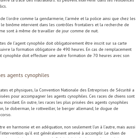
suivre la trace des malfaiteurs. Ils peuvent intervenir dans les résidences
ics.
s de l’ordre comme la gendarmerie, l’armée et la police ainsi que chez les
 le binôme intervient dans les contrôles frontaliers et la recherche de
me sont à même de travailler de jour comme de nuit.
es de l’agent cynophile doit obligatoirement être inscrit sur sa carte
t suivre la formation obligatoire de 490 heures. En cas de remplacement
ent cynophile doit effectuer une autre formation de 70 heures avec son
 les agents cynophiles
icates et physiques, la Convention Nationale des Entreprises de Sécurité a
orisées pour accompagner les agents cynophiles. Ces races de chiens sont
 mordant. En outre, les races les plus prisées des agents cynophiles
ron, le doberman, le rottweiller, le berger allemand, le dogue de
 corso.
être en harmonie et en adéquation, non seulement l’un à l’autre, mais aussi
 d’intervention qu’il est généralement amené à accomplir. Le chien de