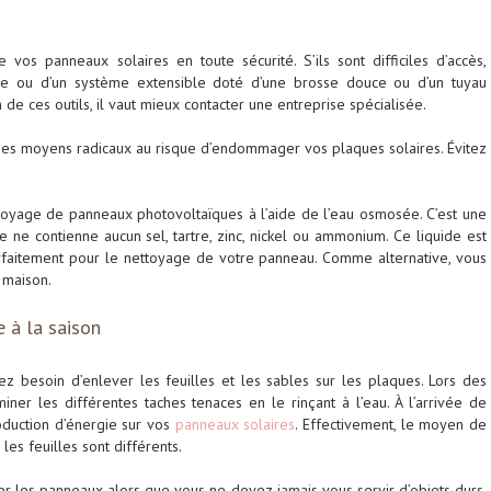
 vos panneaux solaires en toute sécurité. S’ils sont difficiles d’accès,
ue ou d’un système extensible doté d’une brosse douce ou d’un tuyau
de ces outils, il vaut mieux contacter une entreprise spécialisée.
ur des moyens radicaux au risque d’endommager vos plaques solaires. Évitez
ettoyage de panneaux photovoltaïques à l’aide de l’eau osmosée. C’est une
e ne contienne aucun sel, tartre, zinc, nickel ou ammonium. Ce liquide est
parfaitement pour le nettoyage de votre panneau. Comme alternative, vous
 maison.
 à la saison
 besoin d’enlever les feuilles et les sables sur les plaques. Lors des
iner les différentes taches tenaces en le rinçant à l’eau. À l’arrivée de
production d’énergie sur vos
panneaux solaires
. Effectivement, le moyen de
les feuilles sont différents.
ter les panneaux alors que vous ne devez jamais vous servir d’objets durs.