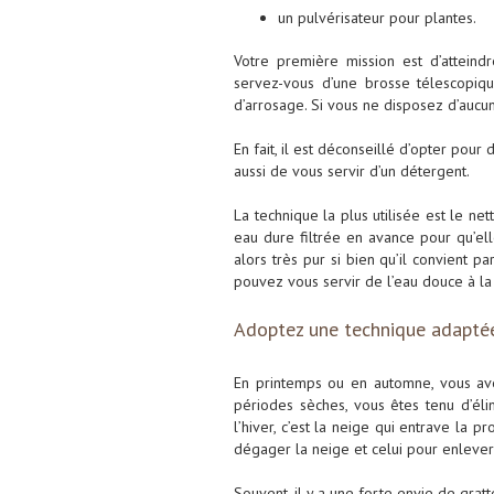
un pulvérisateur pour plantes.
Votre première mission est d’atteindre
servez-vous d’une brosse télescopiq
d’arrosage. Si vous ne disposez d’aucun 
En fait, il est déconseillé d’opter po
aussi de vous servir d’un détergent.
La technique la plus utilisée est le n
eau dure filtrée en avance pour qu’ell
alors très pur si bien qu’il convient 
pouvez vous servir de l’eau douce à la
Adoptez une technique adaptée
En printemps ou en automne, vous avez
périodes sèches, vous êtes tenu d’élim
l’hiver, c’est la neige qui entrave la 
dégager la neige et celui pour enlever 
Souvent, il y a une forte envie de grat